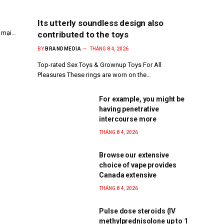
Its utterly soundless design also
g mại…
contributed to the toys
BY
BRANDMEDIA
THÁNG 8 4, 2026
Top-rated Sex Toys & Grownup Toys For All
Pleasures These rings are worn on the…
For example, you might be
having penetrative
intercourse more
THÁNG 8 4, 2026
Browse our extensive
choice of vape provides
Canada extensive
THÁNG 8 4, 2026
Pulse dose steroids (IV
methylprednisolone up to 1