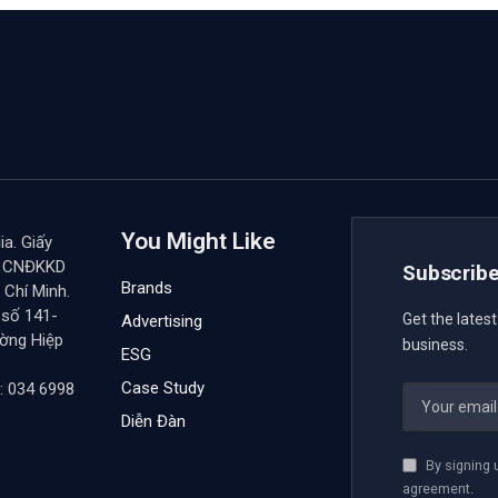
You Might Like
a. Giấy
y CNĐKKD
Subscribe
Brands
Chí Minh.
 số 141-
Get the lates
Advertising
ường Hiệp
business.
ESG
Case Study
: 034 6998
Diễn Đàn
By signing 
agreement.