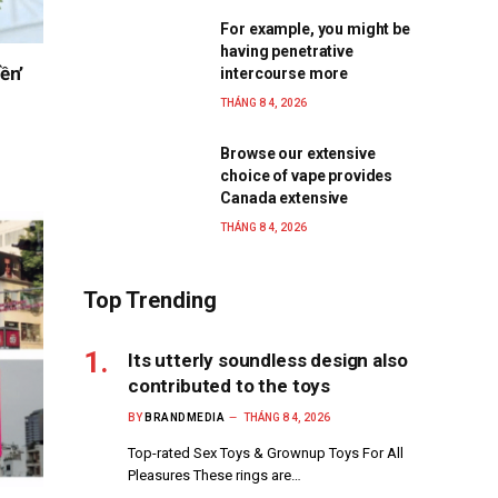
For example, you might be
having penetrative
ền’
intercourse more
THÁNG 8 4, 2026
Browse our extensive
choice of vape provides
Canada extensive
THÁNG 8 4, 2026
Top Trending
Its utterly soundless design also
contributed to the toys
BY
BRANDMEDIA
THÁNG 8 4, 2026
Top-rated Sex Toys & Grownup Toys For All
Pleasures These rings are…