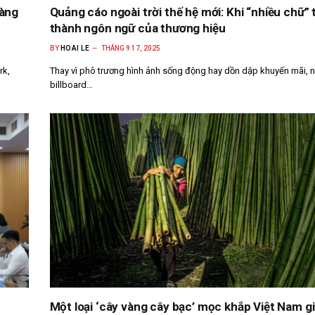
hàng
Quảng cáo ngoài trời thế hệ mới: Khi “nhiều chữ” 
thành ngôn ngữ của thương hiệu
BY
HOAI LE
THÁNG 9 17, 2025
rk,
Thay vì phô trương hình ảnh sống động hay dồn dập khuyến mãi, 
billboard…
Một loại ‘cây vàng cây bạc’ mọc khắp Việt Nam g