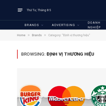
Thứ Tư, Tháng 8 5
DOANH
BRANDS
ADVERTISING
NGHIỆP
»
»
Home
Brands
Category: "Định vị thương hiệu"
BROWSING:
ĐỊNH VỊ THƯƠNG HIỆU