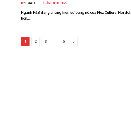
BY
HOAI LE
THÁNG 8 20, 2025
Ngành F&B đang chứng kiến sự bùng nổ của Flex Culture. Nói đơn
hơn,…
…
Next
1
2
3
5