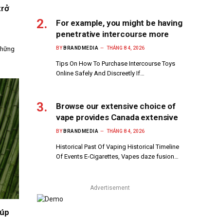
trở
For example, you might be having
penetrative intercourse more
những
BY
BRANDMEDIA
THÁNG 8 4, 2026
Tips On How To Purchase Intercourse Toys
Online Safely And Discreetly If…
Browse our extensive choice of
vape provides Canada extensive
BY
BRANDMEDIA
THÁNG 8 4, 2026
Historical Past Of Vaping Historical Timeline
Of Events E-Cigarettes, Vapes daze fusion…
Advertisement
iúp