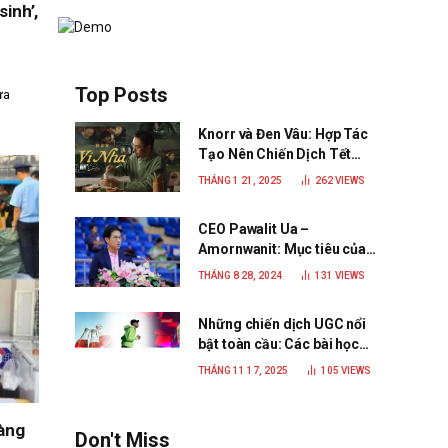
inh’,
Top Posts
ựa
Knorr và Đen Vâu: Hợp Tác
Tạo Nên Chiến Dịch Tết
2025 Đầy Cảm Xúc “Vị Nhà”
THÁNG 1 21, 2025
262
VIEWS
CEO Pawalit Ua –
Amornwanit: Mục tiêu của
C.P. Việt Nam là trở thành
THÁNG 8 28, 2024
131
VIEWS
doanh nghiệp xanh, phát
triển bền vững
Những chiến dịch UGC nổi
bật toàn cầu: Các bài học
đắt giá cho thương hiệu
THÁNG 11 17, 2025
105
VIEWS
năm 2025
hàng
Don't Miss