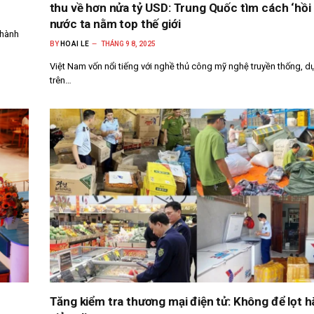
thu về hơn nửa tỷ USD: Trung Quốc tìm cách ‘hồi s
nước ta nằm top thế giới
thành
BY
HOAI LE
THÁNG 9 8, 2025
Việt Nam vốn nổi tiếng với nghề thủ công mỹ nghệ truyền thống, d
trên…
Tăng kiểm tra thương mại điện tử: Không để lọt 