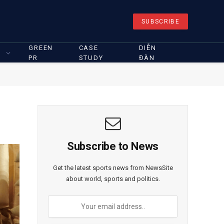
SUBSCRIBE
GREEN
CASE
DIỄN
PR
STUDY
ĐÀN
Subscribe to News
Get the latest sports news from NewsSite
about world, sports and politics.