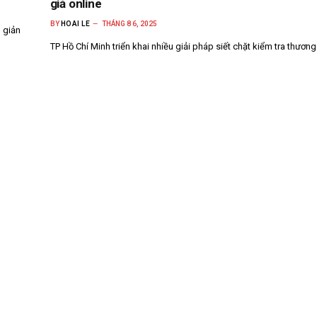
giả online
BY
HOAI LE
THÁNG 8 6, 2025
 giản
TP Hồ Chí Minh triển khai nhiều giải pháp siết chặt kiểm tra thươn