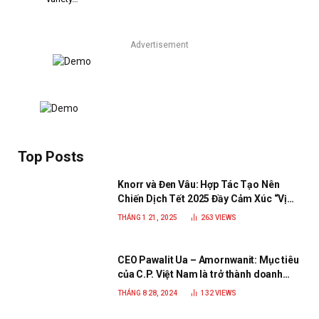
Advertisement
Top Posts
Knorr và Đen Vâu: Hợp Tác Tạo Nên
Chiến Dịch Tết 2025 Đầy Cảm Xúc “Vị
Nhà”
THÁNG 1 21, 2025
263
VIEWS
CEO Pawalit Ua – Amornwanit: Mục tiêu
của C.P. Việt Nam là trở thành doanh
nghiệp xanh, phát triển bền vững
THÁNG 8 28, 2024
132
VIEWS