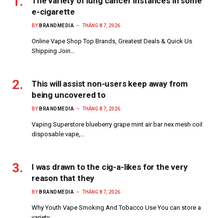
The variety of lung cancer instances in some
e-cigarette
BY
BRANDMEDIA
THÁNG 8 7, 2026
Online Vape Shop Top Brands, Greatest Deals & Quick Us
Shipping Join…
This will assist non-users keep away from
being uncovered to
BY
BRANDMEDIA
THÁNG 8 7, 2026
Vaping Superstore blueberry grape mint air bar nex mesh coil
disposable vape,…
I was drawn to the cig-a-likes for the very
reason that they
BY
BRANDMEDIA
THÁNG 8 7, 2026
Why Youth Vape Smoking And Tobacco Use You can store a
variety…