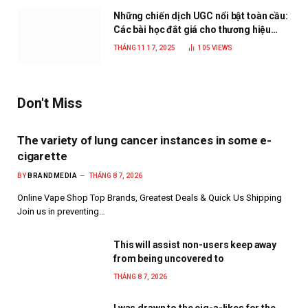
Những chiến dịch UGC nổi bật toàn cầu:
Các bài học đắt giá cho thương hiệu
năm 2025
THÁNG 11 17, 2025
105
VIEWS
Don't Miss
The variety of lung cancer instances in some e-
cigarette
BY
BRANDMEDIA
THÁNG 8 7, 2026
Online Vape Shop Top Brands, Greatest Deals & Quick Us Shipping
Join us in preventing…
This will assist non-users keep away
from being uncovered to
THÁNG 8 7, 2026
I was drawn to the cig-a-likes for the