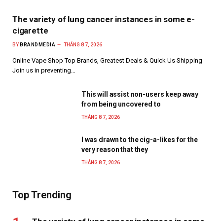
The variety of lung cancer instances in some e-
cigarette
BY
BRANDMEDIA
THÁNG 8 7, 2026
Online Vape Shop Top Brands, Greatest Deals & Quick Us Shipping
Join us in preventing…
This will assist non-users keep away
from being uncovered to
THÁNG 8 7, 2026
I was drawn to the cig-a-likes for the
very reason that they
THÁNG 8 7, 2026
Top Trending