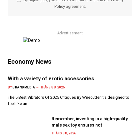
Policy
agreement.
Advertisement
Economy News
With a variety of erotic accessories
BY
BRANDMEDIA
THÁNG 8 8, 2026
The 5 Best Vibrators Of 2025 Critiques By Wirecutter It’s designed to
feel like an…
Remember, investing in a high-quality
male sex toy ensures not
THÁNG 8 8, 2026