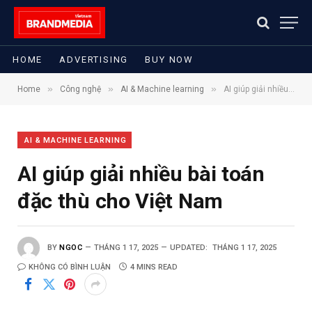
HOME
ADVERTISING
BUY NOW
»
»
»
Home
Công nghệ
AI & Machine learning
AI giúp giải nhiều bài toán đặc thù cho Việt Nam
AI & MACHINE LEARNING
AI giúp giải nhiều bài toán
đặc thù cho Việt Nam
BY
NGOC
THÁNG 1 17, 2025
UPDATED:
THÁNG 1 17, 2025
KHÔNG CÓ BÌNH LUẬN
4 MINS READ