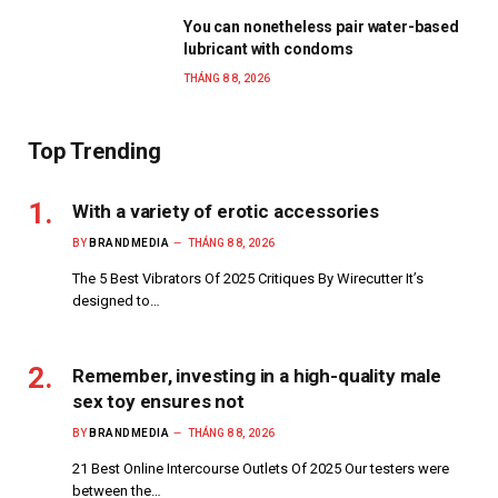
You can nonetheless pair water-based
lubricant with condoms
THÁNG 8 8, 2026
Top Trending
With a variety of erotic accessories
BY
BRANDMEDIA
THÁNG 8 8, 2026
The 5 Best Vibrators Of 2025 Critiques By Wirecutter It’s
designed to…
Remember, investing in a high-quality male
sex toy ensures not
BY
BRANDMEDIA
THÁNG 8 8, 2026
21 Best Online Intercourse Outlets Of 2025 Our testers were
between the…