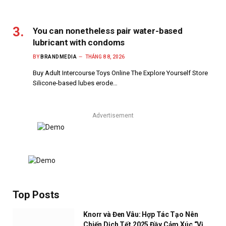
You can nonetheless pair water-based
lubricant with condoms
BY
BRANDMEDIA
THÁNG 8 8, 2026
Buy Adult Intercourse Toys Online The Explore Yourself Store
Silicone-based lubes erode…
Advertisement
Top Posts
Knorr và Đen Vâu: Hợp Tác Tạo Nên
Chiến Dịch Tết 2025 Đầy Cảm Xúc “Vị