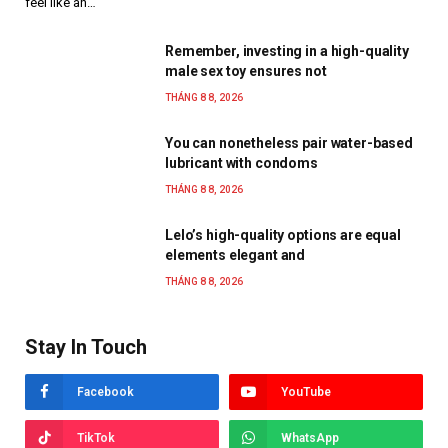
feel like an…
Remember, investing in a high-quality
male sex toy ensures not
THÁNG 8 8, 2026
You can nonetheless pair water-based
lubricant with condoms
THÁNG 8 8, 2026
Lelo’s high-quality options are equal
elements elegant and
THÁNG 8 8, 2026
Stay In Touch
Facebook
YouTube
TikTok
WhatsApp