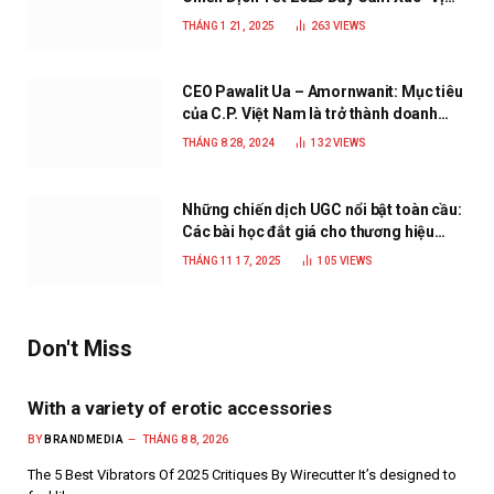
Nhà”
THÁNG 1 21, 2025
263
VIEWS
CEO Pawalit Ua – Amornwanit: Mục tiêu
của C.P. Việt Nam là trở thành doanh
nghiệp xanh, phát triển bền vững
THÁNG 8 28, 2024
132
VIEWS
Những chiến dịch UGC nổi bật toàn cầu:
Các bài học đắt giá cho thương hiệu
năm 2025
THÁNG 11 17, 2025
105
VIEWS
Don't Miss
With a variety of erotic accessories
BY
BRANDMEDIA
THÁNG 8 8, 2026
The 5 Best Vibrators Of 2025 Critiques By Wirecutter It’s designed to