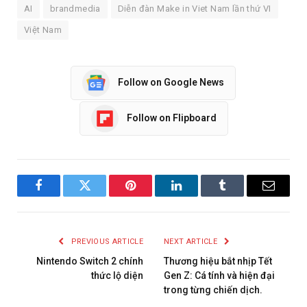
AI
brandmedia
Diễn đàn Make in Viet Nam lần thứ VI
Việt Nam
Follow on Google News
Follow on Flipboard
Facebook
Twitter
Pinterest
LinkedIn
Tumblr
Email
PREVIOUS ARTICLE
NEXT ARTICLE
Nintendo Switch 2 chính
Thương hiệu bắt nhịp Tết
thức lộ diện
Gen Z: Cá tính và hiện đại
trong từng chiến dịch.