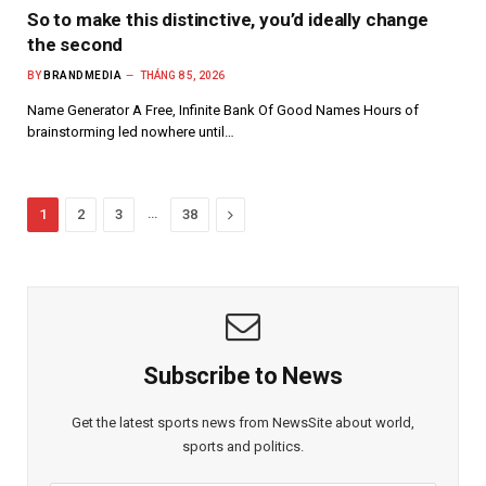
So to make this distinctive, you’d ideally change
the second
BY
BRANDMEDIA
THÁNG 8 5, 2026
Name Generator A Free, Infinite Bank Of Good Names Hours of
brainstorming led nowhere until…
…
Next
1
2
3
38
Subscribe to News
Get the latest sports news from NewsSite about world,
sports and politics.