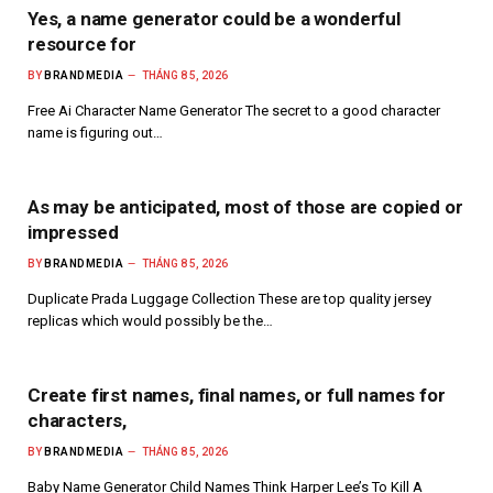
Yes, a name generator could be a wonderful
resource for
BY
BRANDMEDIA
THÁNG 8 5, 2026
Free Ai Character Name Generator The secret to a good character
name is figuring out…
As may be anticipated, most of those are copied or
impressed
BY
BRANDMEDIA
THÁNG 8 5, 2026
Duplicate Prada Luggage Collection These are top quality jersey
replicas which would possibly be the…
Create first names, final names, or full names for
characters,
BY
BRANDMEDIA
THÁNG 8 5, 2026
Baby Name Generator Child Names Think Harper Lee’s To Kill A