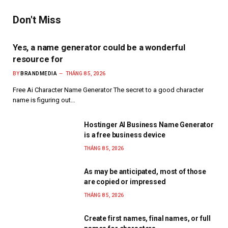
Don't Miss
Yes, a name generator could be a wonderful
resource for
BY
BRANDMEDIA
THÁNG 8 5, 2026
Free Ai Character Name Generator The secret to a good character
name is figuring out…
Hostinger AI Business Name Generator
is a free business device
THÁNG 8 5, 2026
As may be anticipated, most of those
are copied or impressed
THÁNG 8 5, 2026
Create first names, final names, or full