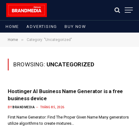
HOME
ADVERTISING
BUY NOW
»
Home
Category: "Uncategorized"
BROWSING:
UNCATEGORIZED
Hostinger AI Business Name Generator is a free
business device
BY
BRANDMEDIA
THÁNG 8 5, 2026
First Name Generator: Find The Proper Given Name Many generators
utilize algorithms to create mixtures…