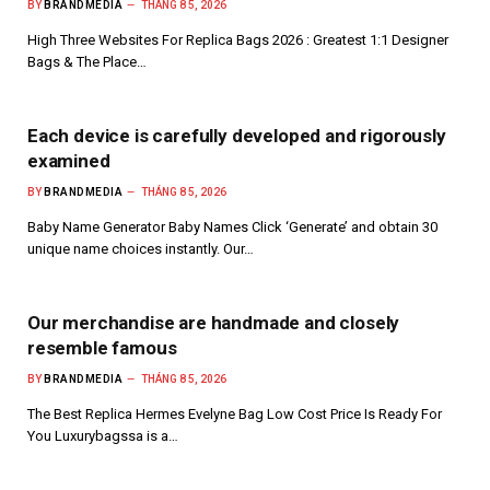
BY
BRANDMEDIA
THÁNG 8 5, 2026
High Three Websites For Replica Bags 2026 : Greatest 1:1 Designer
Bags & The Place…
Each device is carefully developed and rigorously
examined
BY
BRANDMEDIA
THÁNG 8 5, 2026
Baby Name Generator Baby Names Click ‘Generate’ and obtain 30
unique name choices instantly. Our…
Our merchandise are handmade and closely
resemble famous
BY
BRANDMEDIA
THÁNG 8 5, 2026
The Best Replica Hermes Evelyne Bag Low Cost Price Is Ready For
You Luxurybagssa is a…