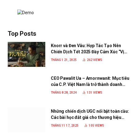
Top Posts
Knorr và Đen Vâu: Hợp Tác Tạo Nên
Chiến Dịch Tết 2025 Đầy Cảm Xúc “Vị
Nhà”
THÁNG 1 21, 2025
262
VIEWS
CEO Pawalit Ua – Amornwanit: Mục tiêu
của C.P. Việt Nam là trở thành doanh
nghiệp xanh, phát triển bền vững
THÁNG 8 28, 2024
131
VIEWS
Những chiến dịch UGC nổi bật toàn cầu:
Các bài học đắt giá cho thương hiệu
năm 2025
THÁNG 11 17, 2025
105
VIEWS