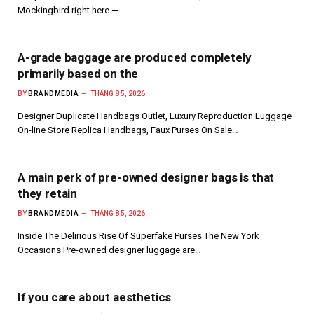
Mockingbird right here —…
A-grade baggage are produced completely
primarily based on the
BY
BRANDMEDIA
THÁNG 8 5, 2026
Designer Duplicate Handbags Outlet, Luxury Reproduction Luggage
On-line Store Replica Handbags, Faux Purses On Sale…
A main perk of pre-owned designer bags is that
they retain
BY
BRANDMEDIA
THÁNG 8 5, 2026
Inside The Delirious Rise Of Superfake Purses The New York
Occasions Pre-owned designer luggage are…
If you care about aesthetics