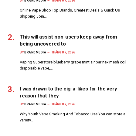
BY
BRANDMEDIA
THÁNG 8 7, 2026
Online Vape Shop Top Brands, Greatest Deals & Quick Us
Shipping Join…
This will assist non-users keep away from
being uncovered to
BY
BRANDMEDIA
THÁNG 8 7, 2026
Vaping Superstore blueberry grape mint air bar nex mesh coil
disposable vape,…
I was drawn to the cig-a-likes for the very
reason that they
BY
BRANDMEDIA
THÁNG 8 7, 2026
Why Youth Vape Smoking And Tobacco Use You can store a
variety…