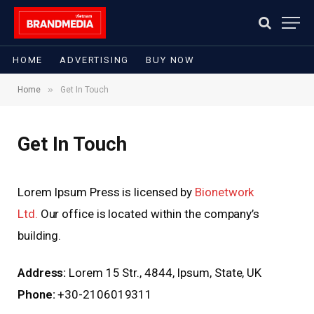
HOME
ADVERTISING
BUY NOW
»
Home
Get In Touch
Get In Touch
Lorem Ipsum Press is licensed by
Bionetwork
Ltd.
Our office is located within the company’s
building.
Address:
Lorem 15 Str., 4844, Ipsum, State, UK
Phone:
+30-2106019311