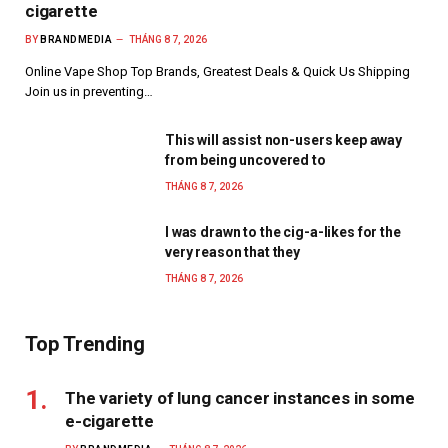
cigarette
BY
BRANDMEDIA
THÁNG 8 7, 2026
Online Vape Shop Top Brands, Greatest Deals & Quick Us Shipping
Join us in preventing…
This will assist non-users keep away
from being uncovered to
THÁNG 8 7, 2026
I was drawn to the cig-a-likes for the
very reason that they
THÁNG 8 7, 2026
Top Trending
The variety of lung cancer instances in some
e-cigarette