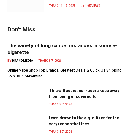
năm 2025
THÁNG 11 17, 2025
105
VIEWS
Don't Miss
The variety of lung cancer instances in some e-
cigarette
BY
BRANDMEDIA
THÁNG 8 7, 2026
Online Vape Shop Top Brands, Greatest Deals & Quick Us Shipping
Join us in preventing…
This will assist non-users keep away
from being uncovered to
THÁNG 8 7, 2026
I was drawn to the cig-a-likes for the
very reason that they
THÁNG 8 7, 2026