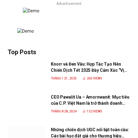
Advertisement
Top Posts
Knorr và Đen Vâu: Hợp Tác Tạo Nên
Chiến Dịch Tết 2025 Đầy Cảm Xúc “Vị
Nhà”
THÁNG 1 21, 2025
263
VIEWS
CEO Pawalit Ua – Amornwanit: Mục tiêu
của C.P. Việt Nam là trở thành doanh
nghiệp xanh, phát triển bền vững
THÁNG 8 28, 2024
132
VIEWS
Những chiến dịch UGC nổi bật toàn cầu:
Các bài học đắt giá cho thương hiệu