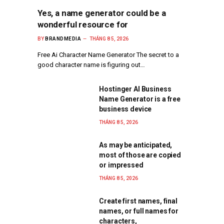
Yes, a name generator could be a
wonderful resource for
BY
BRANDMEDIA
THÁNG 8 5, 2026
Free Ai Character Name Generator The secret to a
good character name is figuring out…
Hostinger AI Business
Name Generator is a free
business device
THÁNG 8 5, 2026
As may be anticipated,
most of those are copied
or impressed
THÁNG 8 5, 2026
Create first names, final
names, or full names for
characters,