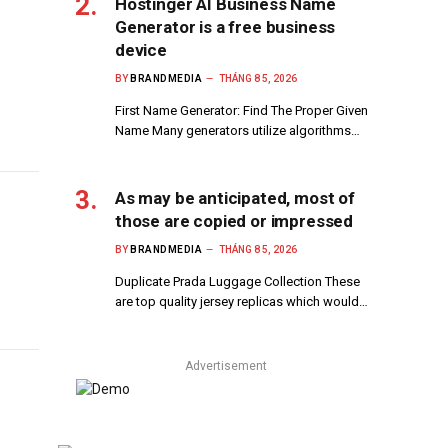
Hostinger AI Business Name
Generator is a free business
device
BY
BRANDMEDIA
THÁNG 8 5, 2026
First Name Generator: Find The Proper Given
Name Many generators utilize algorithms…
As may be anticipated, most of
those are copied or impressed
BY
BRANDMEDIA
THÁNG 8 5, 2026
Duplicate Prada Luggage Collection These
are top quality jersey replicas which would…
Advertisement