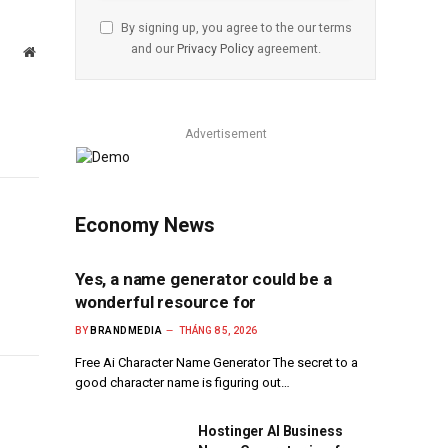
By signing up, you agree to the our terms
and our
Privacy Policy
agreement.
Website
Advertisement
Economy News
Yes, a name generator could be a
wonderful resource for
BY
BRANDMEDIA
THÁNG 8 5, 2026
Free Ai Character Name Generator The secret to a
good character name is figuring out…
Hostinger AI Business