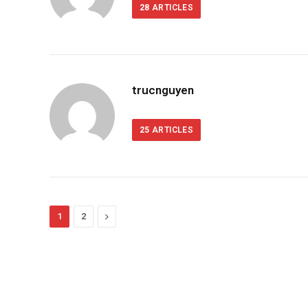
28
ARTICLES
trucnguyen
25
ARTICLES
Next
1
2