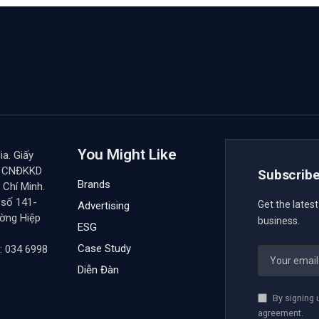
You Might Like
a. Giấy
y CNĐKKD
Subscribe
Brands
Chí Minh.
 số 141-
Get the lates
Advertising
ường Hiệp
business.
ESG
Case Study
: 034 6998
Diễn Đàn
By signing 
agreement.