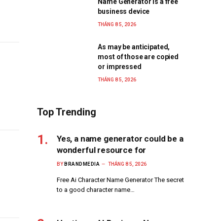
Name Generator is a free
business device
THÁNG 8 5, 2026
As may be anticipated,
most of those are copied
or impressed
THÁNG 8 5, 2026
Top Trending
Yes, a name generator could be a
wonderful resource for
BY
BRANDMEDIA
THÁNG 8 5, 2026
Free Ai Character Name Generator The secret
to a good character name…