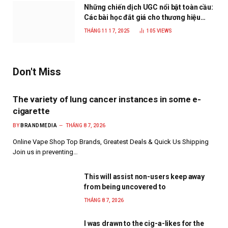
Những chiến dịch UGC nổi bật toàn cầu:
Các bài học đắt giá cho thương hiệu
năm 2025
THÁNG 11 17, 2025
105
VIEWS
Don't Miss
The variety of lung cancer instances in some e-
cigarette
BY
BRANDMEDIA
THÁNG 8 7, 2026
Online Vape Shop Top Brands, Greatest Deals & Quick Us Shipping
Join us in preventing…
This will assist non-users keep away
from being uncovered to
THÁNG 8 7, 2026
I was drawn to the cig-a-likes for the