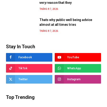
very reason that they
THÁNG 8 7, 2026
Thats why public well being advice
almost at all times tries
THÁNG 8 7, 2026
Stay In Touch
Facebook
YouTube
TikTok
WhatsApp
Twitter
Instagram
Top Trending