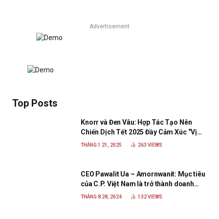
Advertisement
Top Posts
Knorr và Đen Vâu: Hợp Tác Tạo Nên
Chiến Dịch Tết 2025 Đầy Cảm Xúc “Vị
Nhà”
THÁNG 1 21, 2025
263
VIEWS
CEO Pawalit Ua – Amornwanit: Mục tiêu
của C.P. Việt Nam là trở thành doanh
nghiệp xanh, phát triển bền vững
THÁNG 8 28, 2024
132
VIEWS