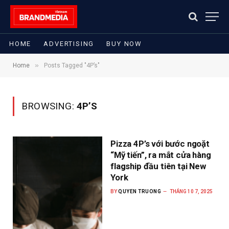
HOME
ADVERTISING
BUY NOW
»
Home
Posts Tagged "4P’s"
BROWSING:
4P’S
Pizza 4P’s với bước ngoặt
“Mỹ tiến”, ra mắt cửa hàng
flagship đầu tiên tại New
York
BY
QUYEN TRUONG
THÁNG 10 7, 2025