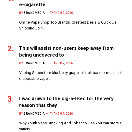
e-cigarette
BY
BRANDMEDIA
THÁNG 8 7, 2026
Online Vape Shop Top Brands, Greatest Deals & Quick Us
Shipping Join…
This will assist non-users keep away from
being uncovered to
BY
BRANDMEDIA
THÁNG 8 7, 2026
Vaping Superstore blueberry grape mint air bar nex mesh coil
disposable vape,…
I was drawn to the cig-a-likes for the very
reason that they
BY
BRANDMEDIA
THÁNG 8 7, 2026
Why Youth Vape Smoking And Tobacco Use You can store a
variety…