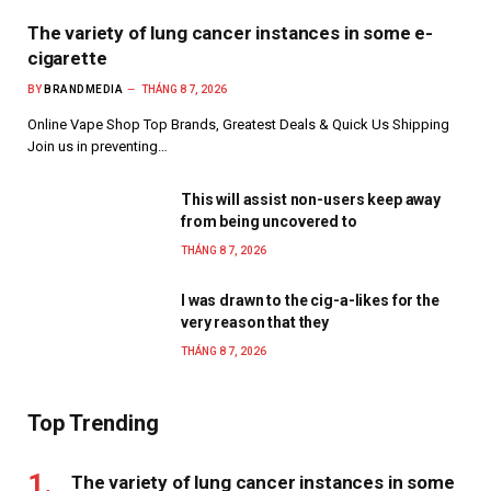
The variety of lung cancer instances in some e-
cigarette
BY
BRANDMEDIA
THÁNG 8 7, 2026
Online Vape Shop Top Brands, Greatest Deals & Quick Us Shipping
Join us in preventing…
This will assist non-users keep away
from being uncovered to
THÁNG 8 7, 2026
I was drawn to the cig-a-likes for the
very reason that they
THÁNG 8 7, 2026
Top Trending
The variety of lung cancer instances in some