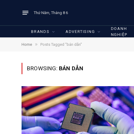
Thứ Năm, Tháng 8 6
DOANH
BRANDS
ADVERTISING
NGHIỆP
»
Home
Posts Tagged "bán dẫn"
BROWSING:
BÁN DẪN