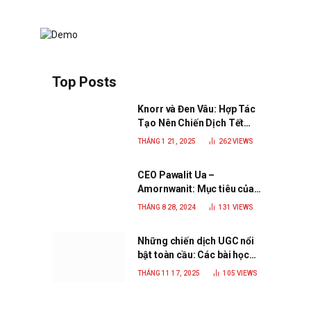
Top Posts
Knorr và Đen Vâu: Hợp Tác
Tạo Nên Chiến Dịch Tết
2025 Đầy Cảm Xúc “Vị Nhà”
THÁNG 1 21, 2025
262
VIEWS
CEO Pawalit Ua –
Amornwanit: Mục tiêu của
C.P. Việt Nam là trở thành
THÁNG 8 28, 2024
131
VIEWS
doanh nghiệp xanh, phát
triển bền vững
Những chiến dịch UGC nổi
bật toàn cầu: Các bài học
đắt giá cho thương hiệu
THÁNG 11 17, 2025
105
VIEWS
năm 2025