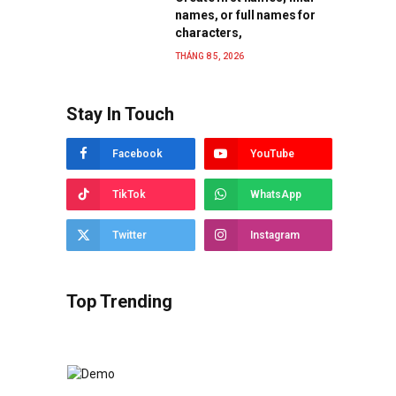
names, or full names for
characters,
THÁNG 8 5, 2026
Stay In Touch
Facebook
YouTube
TikTok
WhatsApp
Twitter
Instagram
Top Trending