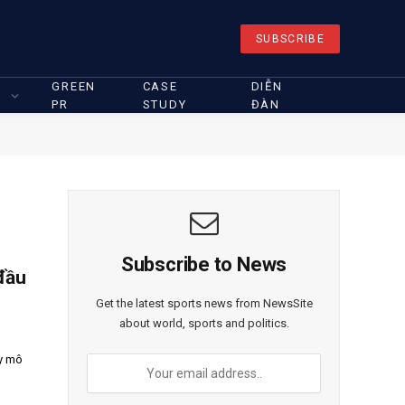
SUBSCRIBE
GREEN
CASE
DIỄN
PR
STUDY
ĐÀN
Subscribe to News
 đầu
Get the latest sports news from NewsSite
about world, sports and politics.
uy mô