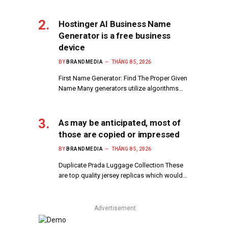
Hostinger AI Business Name
Generator is a free business
device
BY
BRANDMEDIA
THÁNG 8 5, 2026
First Name Generator: Find The Proper Given
Name Many generators utilize algorithms…
As may be anticipated, most of
those are copied or impressed
BY
BRANDMEDIA
THÁNG 8 5, 2026
Duplicate Prada Luggage Collection These
are top quality jersey replicas which would…
Advertisement