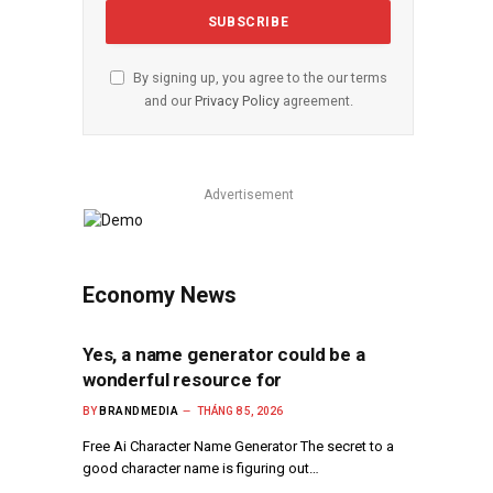
By signing up, you agree to the our terms
and our
Privacy Policy
agreement.
Advertisement
Economy News
Yes, a name generator could be a
wonderful resource for
BY
BRANDMEDIA
THÁNG 8 5, 2026
Free Ai Character Name Generator The secret to a
good character name is figuring out…