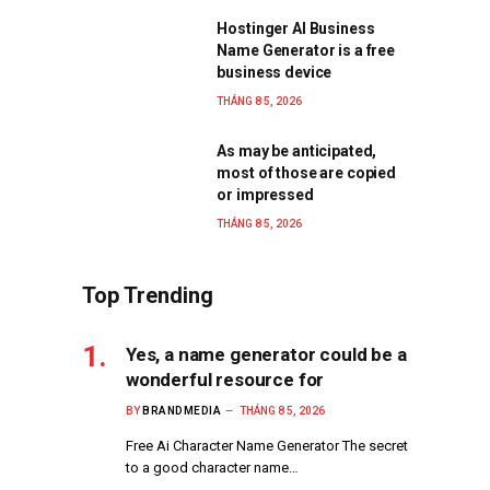
Hostinger AI Business
Name Generator is a free
business device
THÁNG 8 5, 2026
As may be anticipated,
most of those are copied
or impressed
THÁNG 8 5, 2026
Top Trending
Yes, a name generator could be a
wonderful resource for
BY
BRANDMEDIA
THÁNG 8 5, 2026
Free Ai Character Name Generator The secret
to a good character name…