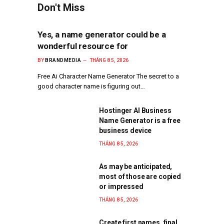
Don't Miss
Yes, a name generator could be a
wonderful resource for
BY
BRANDMEDIA
THÁNG 8 5, 2026
Free Ai Character Name Generator The secret to a
good character name is figuring out…
Hostinger AI Business
Name Generator is a free
business device
THÁNG 8 5, 2026
As may be anticipated,
most of those are copied
or impressed
THÁNG 8 5, 2026
Create first names, final