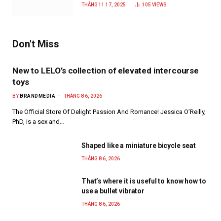
năm 2025
THÁNG 11 17, 2025
105
VIEWS
Don't Miss
New to LELO’s collection of elevated intercourse
toys
BY
BRANDMEDIA
THÁNG 8 6, 2026
The Official Store Of Delight Passion And Romance! Jessica O’Reilly,
PhD, is a sex and…
Shaped like a miniature bicycle seat
THÁNG 8 6, 2026
That’s where it is useful to know how to
use a bullet vibrator
THÁNG 8 6, 2026