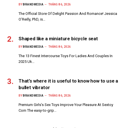
BY
BRANDMEDIA
THÁNG 8 6, 2026
The Official Store Of Delight Passion And Romance! Jessica
O’Reilly, PhD, is…
Shaped like a miniature bicycle seat
BY
BRANDMEDIA
THÁNG 8 6, 2026
The 13 Finest Intercourse Toys For Ladies And Couples In
2025 Uk…
That’s where it is useful to know how to use a
bullet vibrator
BY
BRANDMEDIA
THÁNG 8 6, 2026
Premium Girls’s Sex Toys Improve Your Pleasure At Sextoy
Com The easy-to-grip…