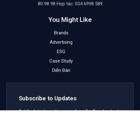
80 98 98 Hợp tác: 034 6998 589
You Might Like
Brands
Advertising
ESG
Case Study
Diễn Đàn
Subscribe to Updates
Get the latest creative news from FooBar about art,
design and business.