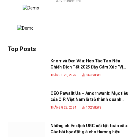
Advertisement
Top Posts
Knorr và Đen Vâu: Hợp Tác Tạo Nên
Chiến Dịch Tết 2025 Đầy Cảm Xúc “Vị
Nhà”
THÁNG 1 21, 2025
263
VIEWS
CEO Pawalit Ua – Amornwanit: Mục tiêu
của C.P. Việt Nam là trở thành doanh
nghiệp xanh, phát triển bền vững
THÁNG 8 28, 2024
132
VIEWS
Những chiến dịch UGC nổi bật toàn cầu:
Các bài học đắt giá cho thương hiệu