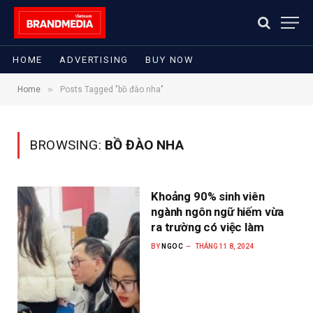
HOME
ADVERTISING
BUY NOW
»
Home
Posts Tagged "bồ đào nha"
BROWSING:
BỒ ĐÀO NHA
Khoảng 90% sinh viên
ngành ngôn ngữ hiếm vừa
ra trường có việc làm
BY
NGOC
THÁNG 11 8, 2024