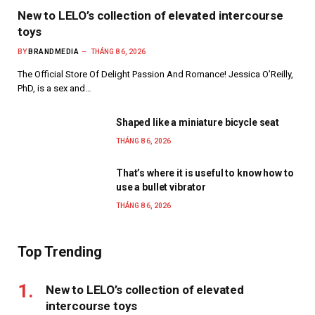
New to LELO’s collection of elevated intercourse
toys
BY
BRANDMEDIA
THÁNG 8 6, 2026
The Official Store Of Delight Passion And Romance! Jessica O’Reilly,
PhD, is a sex and…
Shaped like a miniature bicycle seat
THÁNG 8 6, 2026
That’s where it is useful to know how to
use a bullet vibrator
THÁNG 8 6, 2026
Top Trending
New to LELO’s collection of elevated
intercourse toys