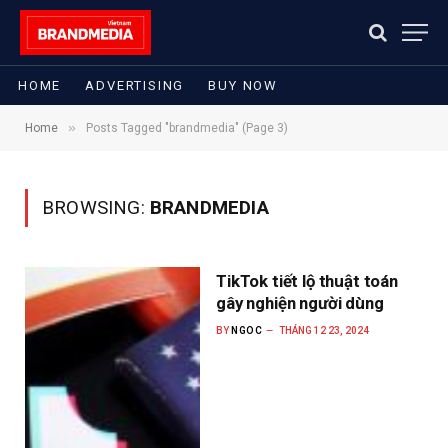
HOME
ADVERTISING
BUY NOW
»
Home
Posts Tagged "brandmedia" (Page 3)
BROWSING:
BRANDMEDIA
TikTok tiết lộ thuật toán
gây nghiện người dùng
BY
NGOC
THÁNG 12 23, 2024