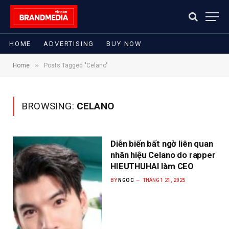
HOME
ADVERTISING
BUY NOW
»
Home
Posts Tagged "Celano"
BROWSING:
CELANO
Diễn biến bất ngờ liên quan
nhãn hiệu Celano do rapper
HIEUTHUHAI làm CEO
BY
NGOC
THÁNG 1 21, 2025