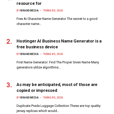
resource for
BY
BRANDMEDIA
THÁNG 8 5, 2026
Free Ai Character Name Generator The secret to a good
character name…
Hostinger AI Business Name Generator is a
free business device
BY
BRANDMEDIA
THÁNG 8 5, 2026
First Name Generator: Find The Proper Given Name Many
generators utilize algorithms…
As may be anticipated, most of those are
copied or impressed
BY
BRANDMEDIA
THÁNG 8 5, 2026
Duplicate Prada Luggage Collection These are top quality
jersey replicas which would…