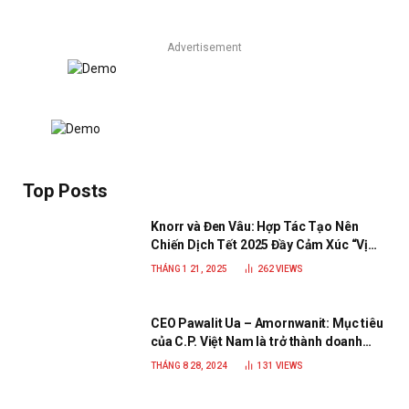
Advertisement
Top Posts
Knorr và Đen Vâu: Hợp Tác Tạo Nên
Chiến Dịch Tết 2025 Đầy Cảm Xúc “Vị
Nhà”
THÁNG 1 21, 2025
262
VIEWS
CEO Pawalit Ua – Amornwanit: Mục tiêu
của C.P. Việt Nam là trở thành doanh
nghiệp xanh, phát triển bền vững
THÁNG 8 28, 2024
131
VIEWS