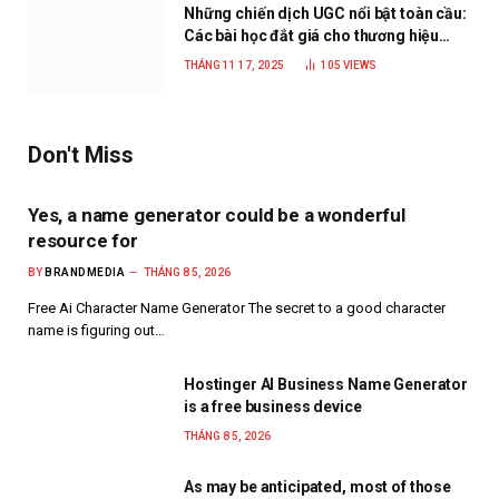
Những chiến dịch UGC nổi bật toàn cầu:
Các bài học đắt giá cho thương hiệu
năm 2025
THÁNG 11 17, 2025
105
VIEWS
Don't Miss
Yes, a name generator could be a wonderful
resource for
BY
BRANDMEDIA
THÁNG 8 5, 2026
Free Ai Character Name Generator The secret to a good character
name is figuring out…
Hostinger AI Business Name Generator
is a free business device
THÁNG 8 5, 2026
As may be anticipated, most of those