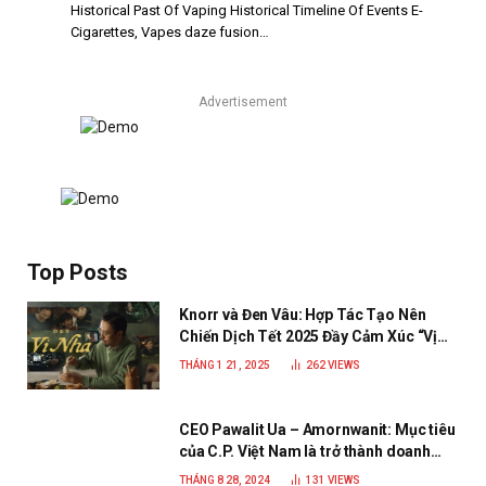
Historical Past Of Vaping Historical Timeline Of Events E-
Cigarettes, Vapes daze fusion…
Advertisement
Top Posts
Knorr và Đen Vâu: Hợp Tác Tạo Nên
Chiến Dịch Tết 2025 Đầy Cảm Xúc “Vị
Nhà”
THÁNG 1 21, 2025
262
VIEWS
CEO Pawalit Ua – Amornwanit: Mục tiêu
của C.P. Việt Nam là trở thành doanh
nghiệp xanh, phát triển bền vững
THÁNG 8 28, 2024
131
VIEWS