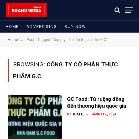
HOME
ADVERTISING
BUY NOW
»
Home
Posts Tagged "Công ty cổ phần thực phẩm G.C"
BROWSING:
CÔNG TY CỔ PHẦN THỰC
PHẨM G.C
GC Food: Từ ruộng đồng
đến thương hiệu quốc gia
BY
HOAI LE
THÁNG 11 6, 2024