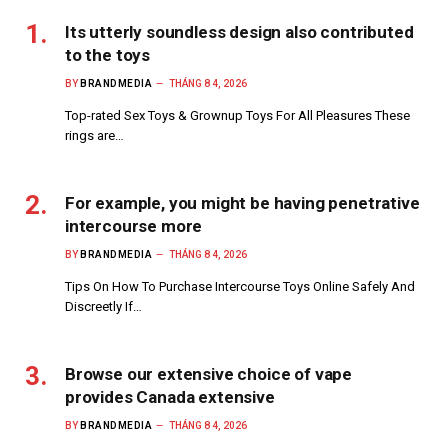
Its utterly soundless design also contributed
to the toys
BY
BRANDMEDIA
THÁNG 8 4, 2026
Top-rated Sex Toys & Grownup Toys For All Pleasures These
rings are…
For example, you might be having penetrative
intercourse more
BY
BRANDMEDIA
THÁNG 8 4, 2026
Tips On How To Purchase Intercourse Toys Online Safely And
Discreetly If…
Browse our extensive choice of vape
provides Canada extensive
BY
BRANDMEDIA
THÁNG 8 4, 2026