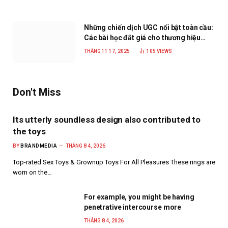
Những chiến dịch UGC nổi bật toàn cầu:
Các bài học đắt giá cho thương hiệu
năm 2025
THÁNG 11 17, 2025
105
VIEWS
Don't Miss
Its utterly soundless design also contributed to
the toys
BY
BRANDMEDIA
THÁNG 8 4, 2026
Top-rated Sex Toys & Grownup Toys For All Pleasures These rings are
worn on the…
For example, you might be having
penetrative intercourse more
THÁNG 8 4, 2026