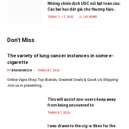
Những chiến dịch UGC nổi bật toàn cầu:
Các bài học đắt giá cho thương hiệu
năm 2025
THÁNG 11 17, 2025
105
VIEWS
Don't Miss
The variety of lung cancer instances in some e-
cigarette
BY
BRANDMEDIA
THÁNG 8 7, 2026
Online Vape Shop Top Brands, Greatest Deals & Quick Us Shipping
Join us in preventing…
This will assist non-users keep away
from being uncovered to
THÁNG 8 7, 2026
I was drawn to the cig-a-likes for the