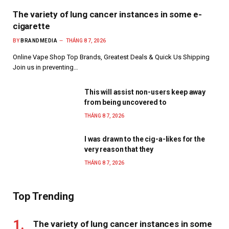
The variety of lung cancer instances in some e-
cigarette
BY
BRANDMEDIA
THÁNG 8 7, 2026
Online Vape Shop Top Brands, Greatest Deals & Quick Us Shipping
Join us in preventing…
This will assist non-users keep away
from being uncovered to
THÁNG 8 7, 2026
I was drawn to the cig-a-likes for the
very reason that they
THÁNG 8 7, 2026
Top Trending
The variety of lung cancer instances in some