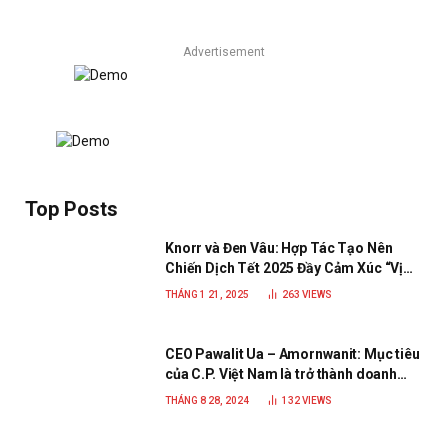
Advertisement
Top Posts
Knorr và Đen Vâu: Hợp Tác Tạo Nên
Chiến Dịch Tết 2025 Đầy Cảm Xúc “Vị
Nhà”
THÁNG 1 21, 2025
263
VIEWS
CEO Pawalit Ua – Amornwanit: Mục tiêu
của C.P. Việt Nam là trở thành doanh
nghiệp xanh, phát triển bền vững
THÁNG 8 28, 2024
132
VIEWS