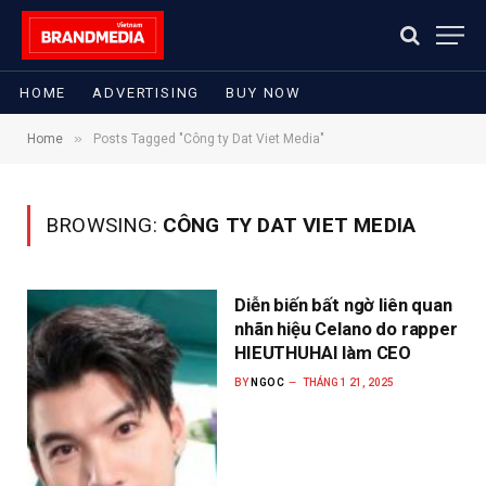
HOME
ADVERTISING
BUY NOW
»
Home
Posts Tagged "Công ty Dat Viet Media"
BROWSING:
CÔNG TY DAT VIET MEDIA
Diễn biến bất ngờ liên quan
nhãn hiệu Celano do rapper
HIEUTHUHAI làm CEO
BY
NGOC
THÁNG 1 21, 2025