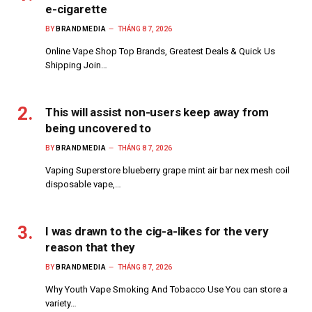
e-cigarette
BY
BRANDMEDIA
THÁNG 8 7, 2026
Online Vape Shop Top Brands, Greatest Deals & Quick Us
Shipping Join…
This will assist non-users keep away from
being uncovered to
BY
BRANDMEDIA
THÁNG 8 7, 2026
Vaping Superstore blueberry grape mint air bar nex mesh coil
disposable vape,…
I was drawn to the cig-a-likes for the very
reason that they
BY
BRANDMEDIA
THÁNG 8 7, 2026
Why Youth Vape Smoking And Tobacco Use You can store a
variety…