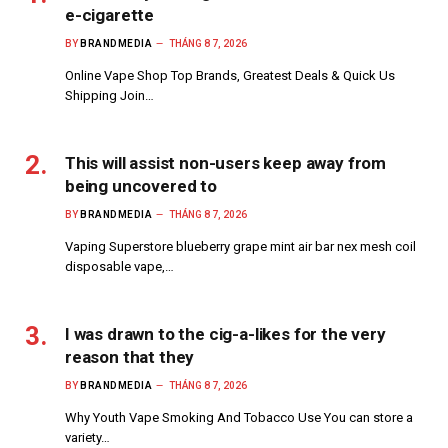
e-cigarette
BY
BRANDMEDIA
THÁNG 8 7, 2026
Online Vape Shop Top Brands, Greatest Deals & Quick Us
Shipping Join…
This will assist non-users keep away from
being uncovered to
BY
BRANDMEDIA
THÁNG 8 7, 2026
Vaping Superstore blueberry grape mint air bar nex mesh coil
disposable vape,…
I was drawn to the cig-a-likes for the very
reason that they
BY
BRANDMEDIA
THÁNG 8 7, 2026
Why Youth Vape Smoking And Tobacco Use You can store a
variety…