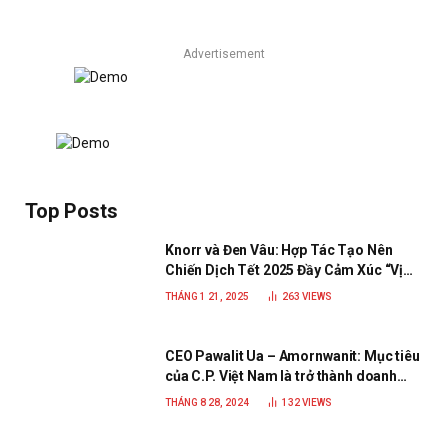
Advertisement
Top Posts
Knorr và Đen Vâu: Hợp Tác Tạo Nên
Chiến Dịch Tết 2025 Đầy Cảm Xúc “Vị
Nhà”
THÁNG 1 21, 2025
263
VIEWS
CEO Pawalit Ua – Amornwanit: Mục tiêu
của C.P. Việt Nam là trở thành doanh
nghiệp xanh, phát triển bền vững
THÁNG 8 28, 2024
132
VIEWS