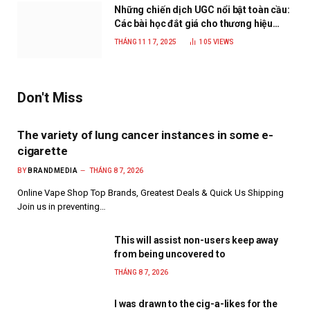
Những chiến dịch UGC nổi bật toàn cầu:
Các bài học đắt giá cho thương hiệu
năm 2025
THÁNG 11 17, 2025
105
VIEWS
Don't Miss
The variety of lung cancer instances in some e-
cigarette
BY
BRANDMEDIA
THÁNG 8 7, 2026
Online Vape Shop Top Brands, Greatest Deals & Quick Us Shipping
Join us in preventing…
This will assist non-users keep away
from being uncovered to
THÁNG 8 7, 2026
I was drawn to the cig-a-likes for the