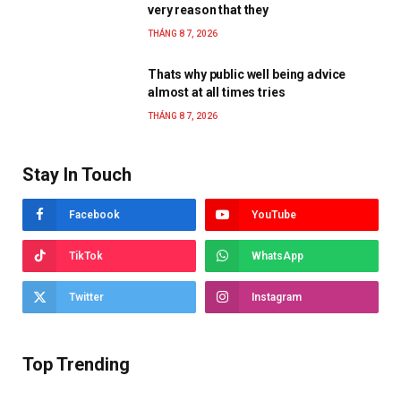
very reason that they
THÁNG 8 7, 2026
Thats why public well being advice
almost at all times tries
THÁNG 8 7, 2026
Stay In Touch
Facebook
YouTube
TikTok
WhatsApp
Twitter
Instagram
Top Trending