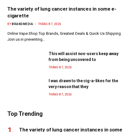
The variety of lung cancer instances in some e-
cigarette
BY
BRANDMEDIA
THÁNG 8 7, 2026
Online Vape Shop Top Brands, Greatest Deals & Quick Us Shipping
Join us in preventing…
This will assist non-users keep away
from being uncovered to
THÁNG 8 7, 2026
I was drawn to the cig-a-likes for the
very reason that they
THÁNG 8 7, 2026
Top Trending
The variety of lung cancer instances in some