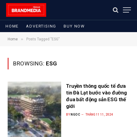
HOME
ADVERTISING
BUY NOW
»
Home
Posts Tagged "ESG"
BROWSING:
ESG
Truyền thông quốc tế đưa
tin Đà Lạt bước vào đường
đua bất động sản ESG thế
giới
BY
NGOC
THÁNG 11 11, 2024