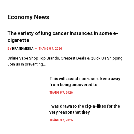
Economy News
The variety of lung cancer instances in some e-
cigarette
BY
BRANDMEDIA
THÁNG 8 7, 2026
Online Vape Shop Top Brands, Greatest Deals & Quick Us Shipping
Join us in preventing…
This will assist non-users keep away
from being uncovered to
THÁNG 8 7, 2026
I was drawn to the cig-a-likes for the
very reason that they
THÁNG 8 7, 2026