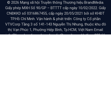
© 2026 Mạng xã hội Truyền thông Thương hiệu BrandMedia.
Giấy phép MXH Số 90/GP – BTTTT cấp ngày 10/02/2022. Giấy
CNĐKKD số 0316867455, cấp ngày 20/05/2021 bởi sở KHĐT
TP.Hồ Chí Minh. Vận hành & phát triển: Công ty Cổ phần
VTVCorp Tầng 3 số 141-143 Nguyễn Thị Nhung, thuộc khu đô
thị Vạn Phúc 1, Phường Hiệp Bình, Tp.HCM, Việt Nam Email:
info@brandmedia.vn; brandmedia@gmail.com Hotline: 028 66
80 98 98 Hợp tác: 034 6998 589
You Might Like
Brands
Advertising
ESG
Case Study
Diễn Đàn