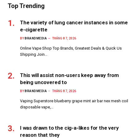
Top Trending
The variety of lung cancer instances in some
e-cigarette
BY
BRANDMEDIA
THÁNG 8 7, 2026
Online Vape Shop Top Brands, Greatest Deals & Quick Us
Shipping Join…
This will assist non-users keep away from
being uncovered to
BY
BRANDMEDIA
THÁNG 8 7, 2026
Vaping Superstore blueberry grape mint air bar nex mesh coil
disposable vape,…
I was drawn to the cig-a-likes for the very
reason that they