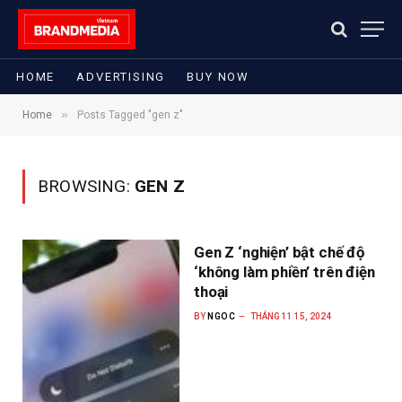
HOME
ADVERTISING
BUY NOW
»
Home
Posts Tagged "gen z"
BROWSING:
GEN Z
Gen Z ‘nghiện’ bật chế độ
‘không làm phiền’ trên điện
thoại
BY
NGOC
THÁNG 11 15, 2024