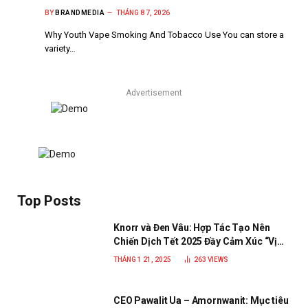
BY
BRANDMEDIA
THÁNG 8 7, 2026
Why Youth Vape Smoking And Tobacco Use You can store a
variety…
Advertisement
Top Posts
Knorr và Đen Vâu: Hợp Tác Tạo Nên
Chiến Dịch Tết 2025 Đầy Cảm Xúc “Vị
Nhà”
THÁNG 1 21, 2025
263
VIEWS
CEO Pawalit Ua – Amornwanit: Mục tiêu