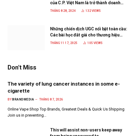
của C.P. Việt Nam là trở thành doanh
nghiệp xanh, phát triển bền vững
THÁNG 8 28, 2024
132
VIEWS
Những chiến dịch UGC nổi bật toàn cầu:
Các bài học đắt giá cho thương hiệu
năm 2025
THÁNG 11 17, 2025
105
VIEWS
Don't Miss
The variety of lung cancer instances in some e-
cigarette
BY
BRANDMEDIA
THÁNG 8 7, 2026
Online Vape Shop Top Brands, Greatest Deals & Quick Us Shipping
Join us in preventing…
This will assist non-users keep away
from being uncovered to