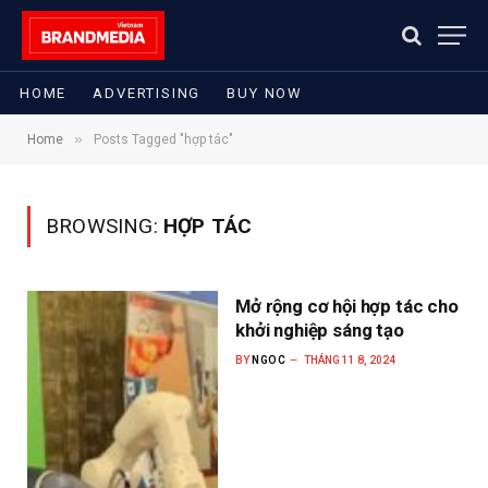
HOME
ADVERTISING
BUY NOW
»
Home
Posts Tagged "hợp tác"
BROWSING:
HỢP TÁC
Mở rộng cơ hội hợp tác cho
khởi nghiệp sáng tạo
BY
NGOC
THÁNG 11 8, 2024