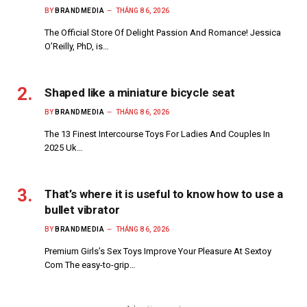
BY
BRANDMEDIA
THÁNG 8 6, 2026
The Official Store Of Delight Passion And Romance! Jessica
O’Reilly, PhD, is…
Shaped like a miniature bicycle seat
BY
BRANDMEDIA
THÁNG 8 6, 2026
The 13 Finest Intercourse Toys For Ladies And Couples In
2025 Uk…
That’s where it is useful to know how to use a
bullet vibrator
BY
BRANDMEDIA
THÁNG 8 6, 2026
Premium Girls’s Sex Toys Improve Your Pleasure At Sextoy
Com The easy-to-grip…