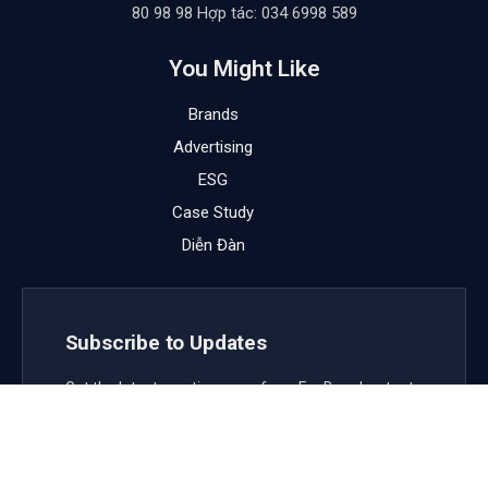
80 98 98 Hợp tác: 034 6998 589
You Might Like
Brands
Advertising
ESG
Case Study
Diễn Đàn
Subscribe to Updates
Get the latest creative news from FooBar about art,
design and business.