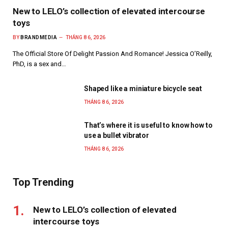
New to LELO’s collection of elevated intercourse
toys
BY
BRANDMEDIA
THÁNG 8 6, 2026
The Official Store Of Delight Passion And Romance! Jessica O’Reilly,
PhD, is a sex and…
Shaped like a miniature bicycle seat
THÁNG 8 6, 2026
That’s where it is useful to know how to
use a bullet vibrator
THÁNG 8 6, 2026
Top Trending
New to LELO’s collection of elevated
intercourse toys