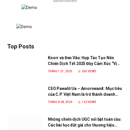
Advertisement
Top Posts
Knorr và Đen Vâu: Hợp Tác Tạo Nên
Chiến Dịch Tết 2025 Đầy Cảm Xúc “Vị
Nhà”
THÁNG 1 21, 2025
263
VIEWS
CEO Pawalit Ua – Amornwanit: Mục tiêu
của C.P. Việt Nam là trở thành doanh
nghiệp xanh, phát triển bền vững
THÁNG 8 28, 2024
132
VIEWS
Những chiến dịch UGC nổi bật toàn cầu:
Các bài học đắt giá cho thương hiệu