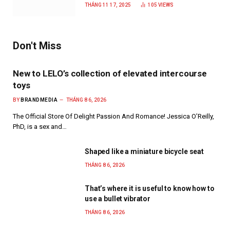
năm 2025
THÁNG 11 17, 2025
105
VIEWS
Don't Miss
New to LELO’s collection of elevated intercourse
toys
BY
BRANDMEDIA
THÁNG 8 6, 2026
The Official Store Of Delight Passion And Romance! Jessica O’Reilly,
PhD, is a sex and…
Shaped like a miniature bicycle seat
THÁNG 8 6, 2026
That’s where it is useful to know how to
use a bullet vibrator
THÁNG 8 6, 2026