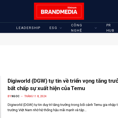
CÔNG
PR
LEADERSHIP
ESG
NGHỆ
HUB
Digiworld (DGW) tự tin về triển vọng tăng trư
bất chấp sự xuất hiện của Temu
BY
NGOC
THÁNG 11 8, 2024
Digiworld (DGW) tự tin duy trì tăng trưởng trong bối cảnh Temu gia nhập t
trường Việt Nam nhờ hệ thống hậu mãi mạnh và tập…