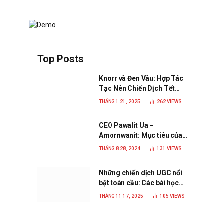
Top Posts
Knorr và Đen Vâu: Hợp Tác
Tạo Nên Chiến Dịch Tết
2025 Đầy Cảm Xúc “Vị Nhà”
THÁNG 1 21, 2025
262
VIEWS
CEO Pawalit Ua –
Amornwanit: Mục tiêu của
C.P. Việt Nam là trở thành
THÁNG 8 28, 2024
131
VIEWS
doanh nghiệp xanh, phát
triển bền vững
Những chiến dịch UGC nổi
bật toàn cầu: Các bài học
đắt giá cho thương hiệu
THÁNG 11 17, 2025
105
VIEWS
năm 2025