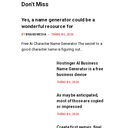
Don't Miss
Yes, a name generator could be a
wonderful resource for
BY
BRANDMEDIA
THÁNG 8 5, 2026
Free Ai Character Name Generator The secret to a
good character name is figuring out…
Hostinger AI Business
Name Generator is a free
business device
THÁNG 8 5, 2026
As may be anticipated,
most of those are copied
or impressed
THÁNG 8 5, 2026
Create first names, final