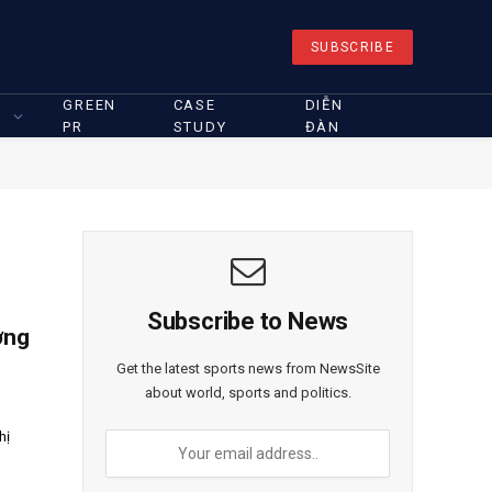
SUBSCRIBE
GREEN
CASE
DIỄN
PR
STUDY
ĐÀN
Subscribe to News
ởng
Get the latest sports news from NewsSite
about world, sports and politics.
hị