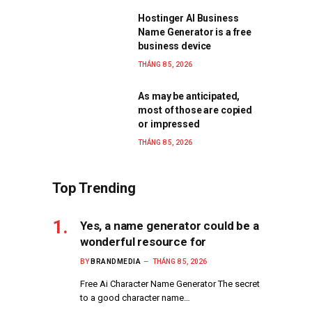
Hostinger AI Business
Name Generator is a free
business device
THÁNG 8 5, 2026
As may be anticipated,
most of those are copied
or impressed
THÁNG 8 5, 2026
Top Trending
Yes, a name generator could be a
wonderful resource for
BY
BRANDMEDIA
THÁNG 8 5, 2026
Free Ai Character Name Generator The secret
to a good character name…