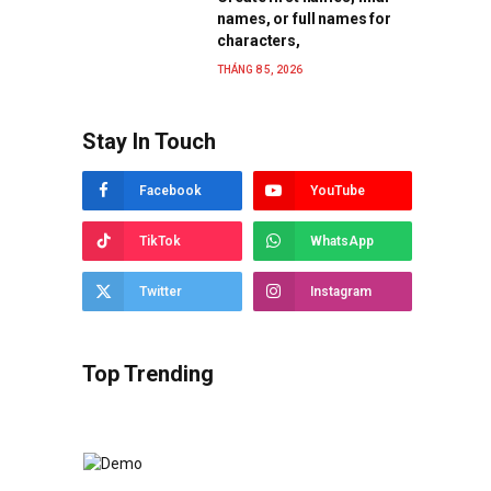
names, or full names for
characters,
THÁNG 8 5, 2026
Stay In Touch
Facebook
YouTube
TikTok
WhatsApp
Twitter
Instagram
Top Trending