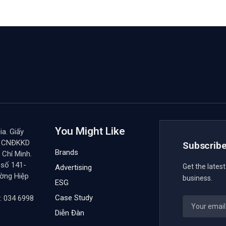
You Might Like
a. Giấy
y CNĐKKD
Subscribe
Brands
Chí Minh.
 số 141-
Get the lates
Advertising
ường Hiệp
business.
ESG
Case Study
: 034 6998
Diễn Đàn