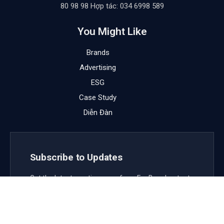
80 98 98 Hợp tác: 034 6998 589
You Might Like
Brands
Advertising
ESG
Case Study
Diễn Đàn
Subscribe to Updates
Get the latest creative news from FooBar about art,
design and business.