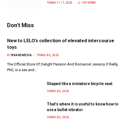
năm 2025
THÁNG 11 17, 2025
105
VIEWS
Don't Miss
New to LELO’s collection of elevated intercourse
toys
BY
BRANDMEDIA
THÁNG 8 6, 2026
The Official Store Of Delight Passion And Romance! Jessica O’Reilly,
PhD, is a sex and…
Shaped like a miniature bicycle seat
THÁNG 8 6, 2026
That’s where it is useful to know how to
use a bullet vibrator
THÁNG 8 6, 2026