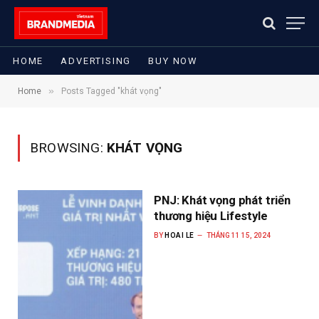
HOME
ADVERTISING
BUY NOW
»
Home
Posts Tagged "khát vọng"
BROWSING:
KHÁT VỌNG
PNJ: Khát vọng phát triển
thương hiệu Lifestyle
BY
HOAI LE
THÁNG 11 15, 2024