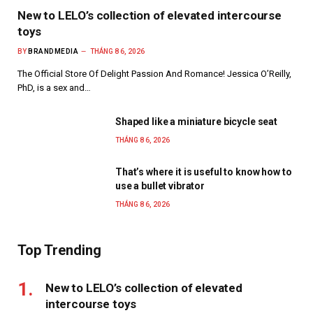
New to LELO’s collection of elevated intercourse
toys
BY
BRANDMEDIA
THÁNG 8 6, 2026
The Official Store Of Delight Passion And Romance! Jessica O’Reilly,
PhD, is a sex and…
Shaped like a miniature bicycle seat
THÁNG 8 6, 2026
That’s where it is useful to know how to
use a bullet vibrator
THÁNG 8 6, 2026
Top Trending
New to LELO’s collection of elevated
intercourse toys