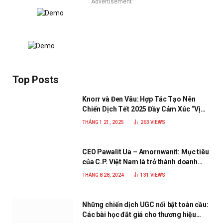
Advertisement
Top Posts
Knorr và Đen Vâu: Hợp Tác Tạo Nên
Chiến Dịch Tết 2025 Đầy Cảm Xúc “Vị
Nhà”
THÁNG 1 21, 2025
263
VIEWS
CEO Pawalit Ua – Amornwanit: Mục tiêu
của C.P. Việt Nam là trở thành doanh
nghiệp xanh, phát triển bền vững
THÁNG 8 28, 2024
131
VIEWS
Những chiến dịch UGC nổi bật toàn cầu:
Các bài học đắt giá cho thương hiệu