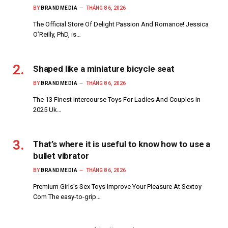
BY
BRANDMEDIA
THÁNG 8 6, 2026
The Official Store Of Delight Passion And Romance! Jessica
O’Reilly, PhD, is…
Shaped like a miniature bicycle seat
BY
BRANDMEDIA
THÁNG 8 6, 2026
The 13 Finest Intercourse Toys For Ladies And Couples In
2025 Uk…
That’s where it is useful to know how to use a
bullet vibrator
BY
BRANDMEDIA
THÁNG 8 6, 2026
Premium Girls’s Sex Toys Improve Your Pleasure At Sextoy
Com The easy-to-grip…