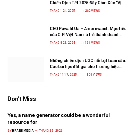
Chiến Dịch Tết 2025 Đầy Cảm Xúc “Vị
Nhà”
THÁNG 1 21, 2025
262
VIEWS
CEO Pawalit Ua – Amornwanit: Mục tiêu
của C.P. Việt Nam là trở thành doanh
nghiệp xanh, phát triển bền vững
THÁNG 8 28, 2024
131
VIEWS
Những chiến dịch UGC nổi bật toàn cầu:
Các bài học đắt giá cho thương hiệu
năm 2025
THÁNG 11 17, 2025
105
VIEWS
Don't Miss
Yes, a name generator could be a wonderful
resource for
BY
BRANDMEDIA
THÁNG 8 5, 2026