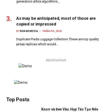
generators utilize algorithms…
As may be anticipated, most of those are
copied or impressed
BY
BRANDMEDIA
THÁNG 8 5, 2026
Duplicate Prada Luggage Collection These are top quality
jersey replicas which would…
Advertisement
Top Posts
Knorr và Đen Vâu: Hợp Tác Tạo Nên