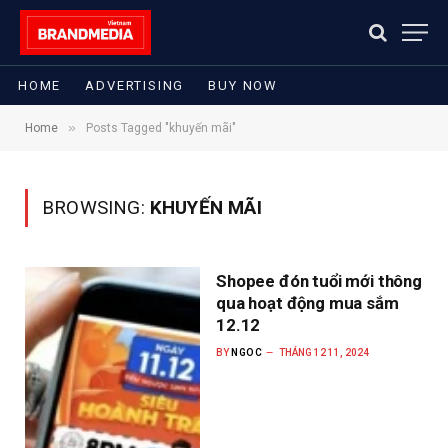
HOME
ADVERTISING
BUY NOW
»
Home
Posts Tagged "khuyến mãi"
BROWSING:
KHUYẾN MÃI
Shopee đón tuổi mới thông
qua hoạt động mua sắm
12.12
BY
NGOC
THÁNG 12 11, 2024