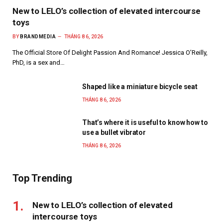
New to LELO’s collection of elevated intercourse
toys
BY
BRANDMEDIA
THÁNG 8 6, 2026
The Official Store Of Delight Passion And Romance! Jessica O’Reilly,
PhD, is a sex and…
Shaped like a miniature bicycle seat
THÁNG 8 6, 2026
That’s where it is useful to know how to
use a bullet vibrator
THÁNG 8 6, 2026
Top Trending
New to LELO’s collection of elevated
intercourse toys