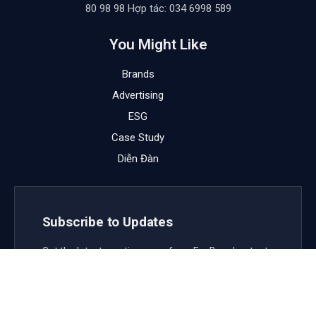
80 98 98 Hợp tác: 034 6998 589
You Might Like
Brands
Advertising
ESG
Case Study
Diễn Đàn
Subscribe to Updates
Get the latest creative news from FooBar about art,
design and business.