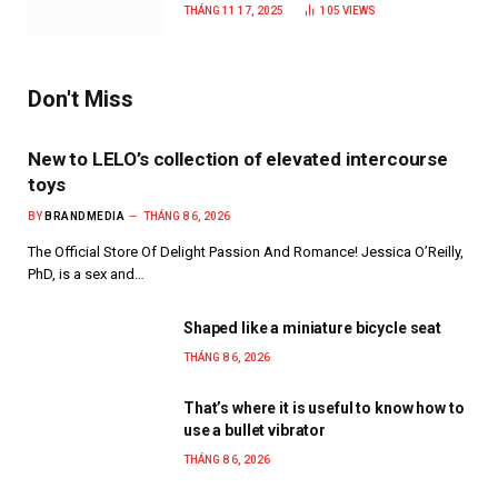
năm 2025
THÁNG 11 17, 2025
105
VIEWS
Don't Miss
New to LELO’s collection of elevated intercourse
toys
BY
BRANDMEDIA
THÁNG 8 6, 2026
The Official Store Of Delight Passion And Romance! Jessica O’Reilly,
PhD, is a sex and…
Shaped like a miniature bicycle seat
THÁNG 8 6, 2026
That’s where it is useful to know how to
use a bullet vibrator
THÁNG 8 6, 2026