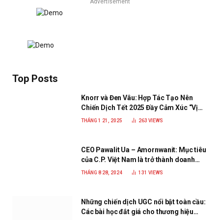
Advertisement
Top Posts
Knorr và Đen Vâu: Hợp Tác Tạo Nên
Chiến Dịch Tết 2025 Đầy Cảm Xúc “Vị
Nhà”
THÁNG 1 21, 2025
263
VIEWS
CEO Pawalit Ua – Amornwanit: Mục tiêu
của C.P. Việt Nam là trở thành doanh
nghiệp xanh, phát triển bền vững
THÁNG 8 28, 2024
131
VIEWS
Những chiến dịch UGC nổi bật toàn cầu:
Các bài học đắt giá cho thương hiệu