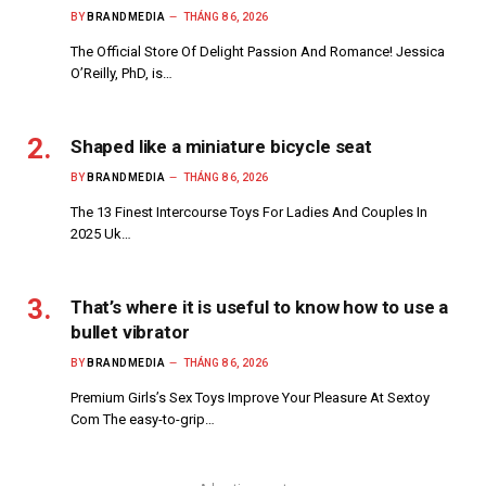
BY
BRANDMEDIA
THÁNG 8 6, 2026
The Official Store Of Delight Passion And Romance! Jessica
O’Reilly, PhD, is…
Shaped like a miniature bicycle seat
BY
BRANDMEDIA
THÁNG 8 6, 2026
The 13 Finest Intercourse Toys For Ladies And Couples In
2025 Uk…
That’s where it is useful to know how to use a
bullet vibrator
BY
BRANDMEDIA
THÁNG 8 6, 2026
Premium Girls’s Sex Toys Improve Your Pleasure At Sextoy
Com The easy-to-grip…