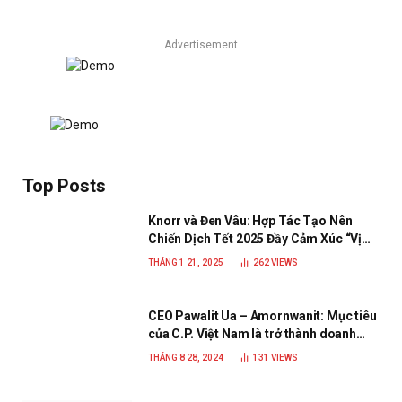
Advertisement
Top Posts
Knorr và Đen Vâu: Hợp Tác Tạo Nên
Chiến Dịch Tết 2025 Đầy Cảm Xúc “Vị
Nhà”
THÁNG 1 21, 2025
262
VIEWS
CEO Pawalit Ua – Amornwanit: Mục tiêu
của C.P. Việt Nam là trở thành doanh
nghiệp xanh, phát triển bền vững
THÁNG 8 28, 2024
131
VIEWS