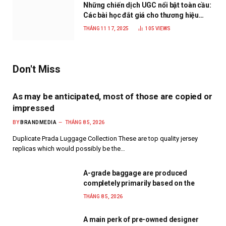
Những chiến dịch UGC nổi bật toàn cầu:
Các bài học đắt giá cho thương hiệu
năm 2025
THÁNG 11 17, 2025
105
VIEWS
Don't Miss
As may be anticipated, most of those are copied or
impressed
BY
BRANDMEDIA
THÁNG 8 5, 2026
Duplicate Prada Luggage Collection These are top quality jersey
replicas which would possibly be the…
A-grade baggage are produced
completely primarily based on the
THÁNG 8 5, 2026
A main perk of pre-owned designer