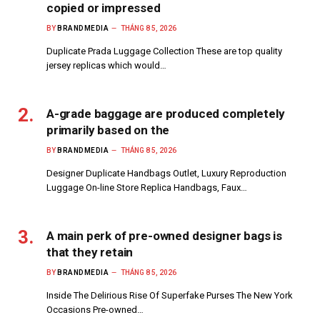
copied or impressed
BY
BRANDMEDIA
THÁNG 8 5, 2026
Duplicate Prada Luggage Collection These are top quality
jersey replicas which would…
A-grade baggage are produced completely
primarily based on the
BY
BRANDMEDIA
THÁNG 8 5, 2026
Designer Duplicate Handbags Outlet, Luxury Reproduction
Luggage On-line Store Replica Handbags, Faux…
A main perk of pre-owned designer bags is
that they retain
BY
BRANDMEDIA
THÁNG 8 5, 2026
Inside The Delirious Rise Of Superfake Purses The New York
Occasions Pre-owned…