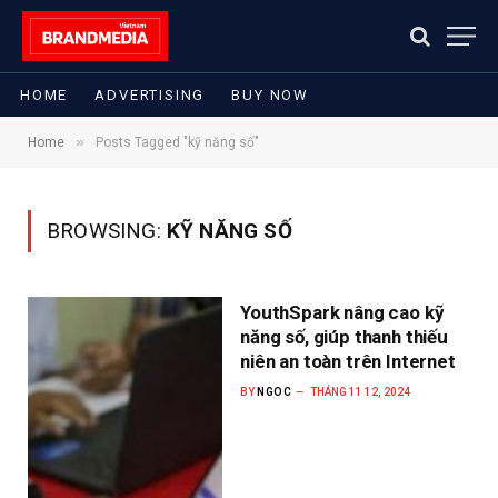
HOME
ADVERTISING
BUY NOW
»
Home
Posts Tagged "kỹ năng số"
BROWSING:
KỸ NĂNG SỐ
YouthSpark nâng cao kỹ
năng số, giúp thanh thiếu
niên an toàn trên Internet
BY
NGOC
THÁNG 11 12, 2024