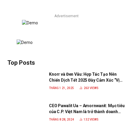
Advertisement
Top Posts
Knorr và Đen Vâu: Hợp Tác Tạo Nên
Chiến Dịch Tết 2025 Đầy Cảm Xúc “Vị
Nhà”
THÁNG 1 21, 2025
263
VIEWS
CEO Pawalit Ua – Amornwanit: Mục tiêu
của C.P. Việt Nam là trở thành doanh
nghiệp xanh, phát triển bền vững
THÁNG 8 28, 2024
132
VIEWS