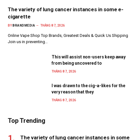
The variety of lung cancer instances in some e-
cigarette
BY
BRANDMEDIA
THÁNG 8 7, 2026
Online Vape Shop Top Brands, Greatest Deals & Quick Us Shipping
Join us in preventing…
This will assist non-users keep away
from being uncovered to
THÁNG 8 7, 2026
I was drawn to the cig-a-likes for the
very reason that they
THÁNG 8 7, 2026
Top Trending
The variety of lung cancer instances in some