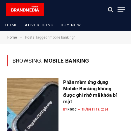
HOME
ADVERTISING
BUY NOW
»
Home
Posts Tagged "mobile banking"
BROWSING:
MOBILE BANKING
Phần mềm ứng dụng
Mobile Banking không
được ghi nhớ mã khóa bí
mật
BY
NGOC
THÁNG 11 19, 2024