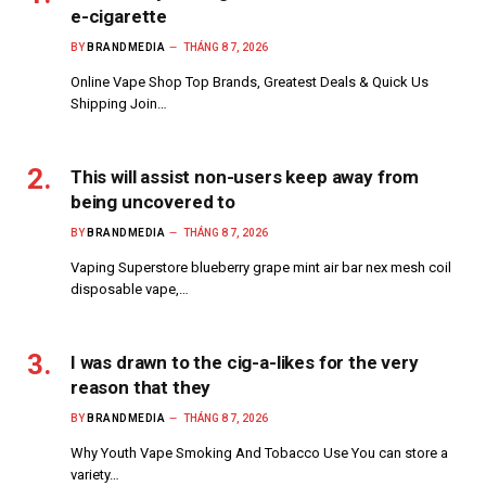
e-cigarette
BY
BRANDMEDIA
THÁNG 8 7, 2026
Online Vape Shop Top Brands, Greatest Deals & Quick Us
Shipping Join…
This will assist non-users keep away from
being uncovered to
BY
BRANDMEDIA
THÁNG 8 7, 2026
Vaping Superstore blueberry grape mint air bar nex mesh coil
disposable vape,…
I was drawn to the cig-a-likes for the very
reason that they
BY
BRANDMEDIA
THÁNG 8 7, 2026
Why Youth Vape Smoking And Tobacco Use You can store a
variety…