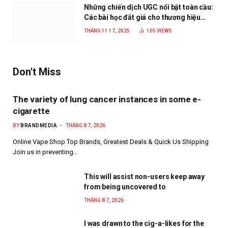
Những chiến dịch UGC nổi bật toàn cầu:
Các bài học đắt giá cho thương hiệu
năm 2025
THÁNG 11 17, 2025
105
VIEWS
Don't Miss
The variety of lung cancer instances in some e-
cigarette
BY
BRANDMEDIA
THÁNG 8 7, 2026
Online Vape Shop Top Brands, Greatest Deals & Quick Us Shipping
Join us in preventing…
This will assist non-users keep away
from being uncovered to
THÁNG 8 7, 2026
I was drawn to the cig-a-likes for the