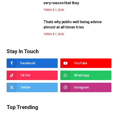
very reason that they
THÁNG 8 7, 2026
Thats why public well being advice
almost at all times tries
THÁNG 8 7, 2026
Stay In Touch
Facebook
YouTube
TikTok
WhatsApp
Twitter
Instagram
Top Trending