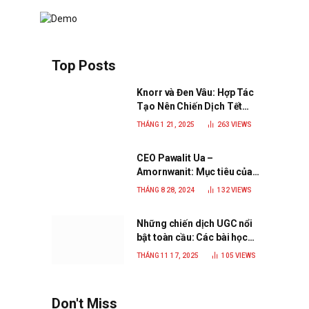
Top Posts
Knorr và Đen Vâu: Hợp Tác
Tạo Nên Chiến Dịch Tết
2025 Đầy Cảm Xúc “Vị Nhà”
THÁNG 1 21, 2025
263
VIEWS
CEO Pawalit Ua –
Amornwanit: Mục tiêu của
C.P. Việt Nam là trở thành
THÁNG 8 28, 2024
132
VIEWS
doanh nghiệp xanh, phát
triển bền vững
Những chiến dịch UGC nổi
bật toàn cầu: Các bài học
đắt giá cho thương hiệu
THÁNG 11 17, 2025
105
VIEWS
năm 2025
Don't Miss