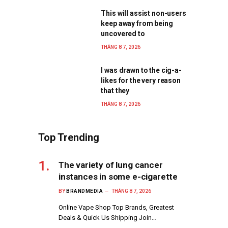
This will assist non-users
keep away from being
uncovered to
THÁNG 8 7, 2026
I was drawn to the cig-a-
likes for the very reason
that they
THÁNG 8 7, 2026
Top Trending
The variety of lung cancer
instances in some e-cigarette
BY
BRANDMEDIA
THÁNG 8 7, 2026
Online Vape Shop Top Brands, Greatest
Deals & Quick Us Shipping Join…