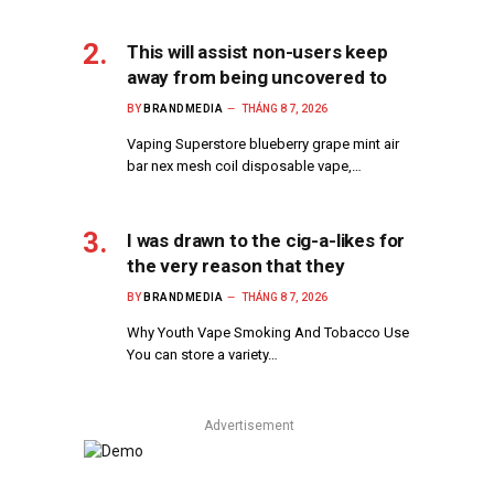
This will assist non-users keep
away from being uncovered to
BY
BRANDMEDIA
THÁNG 8 7, 2026
Vaping Superstore blueberry grape mint air
bar nex mesh coil disposable vape,…
I was drawn to the cig-a-likes for
the very reason that they
BY
BRANDMEDIA
THÁNG 8 7, 2026
Why Youth Vape Smoking And Tobacco Use
You can store a variety…
Advertisement