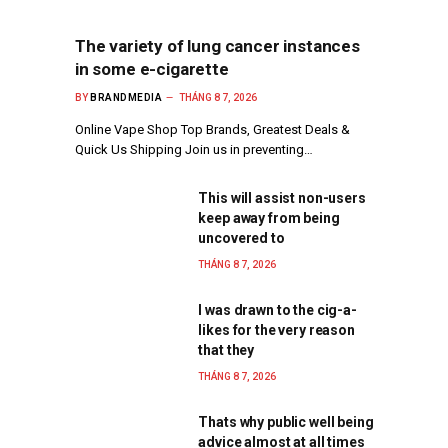
The variety of lung cancer instances
in some e-cigarette
BY
BRANDMEDIA
THÁNG 8 7, 2026
Online Vape Shop Top Brands, Greatest Deals &
Quick Us Shipping Join us in preventing…
This will assist non-users
keep away from being
uncovered to
THÁNG 8 7, 2026
I was drawn to the cig-a-
likes for the very reason
that they
THÁNG 8 7, 2026
Thats why public well being
advice almost at all times