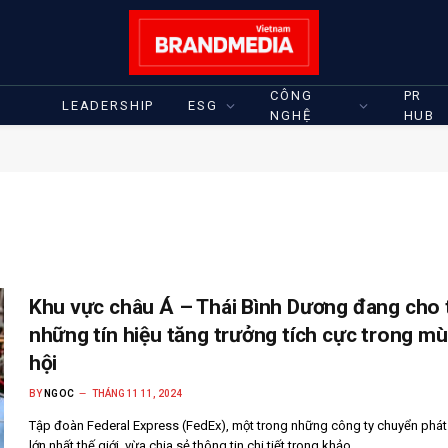
CÔNG
PR
LEADERSHIP
ESG
NGHỆ
HUB
Khu vực châu Á – Thái Bình Dương đang cho 
những tín hiệu tăng trưởng tích cực trong mù
hội
BY
NGOC
THÁNG 11 11, 2024
Tập đoàn Federal Express (FedEx), một trong những công ty chuyển phá
lớn nhất thế giới, vừa chia sẻ thông tin chi tiết trong khảo…