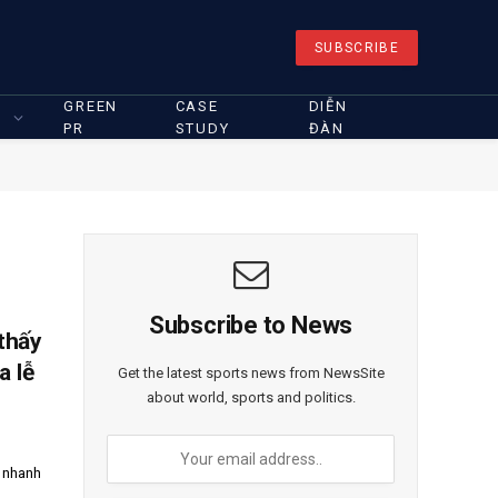
SUBSCRIBE
GREEN
CASE
DIỄN
PR
STUDY
ĐÀN
Subscribe to News
thấy
a lễ
Get the latest sports news from NewsSite
about world, sports and politics.
t nhanh