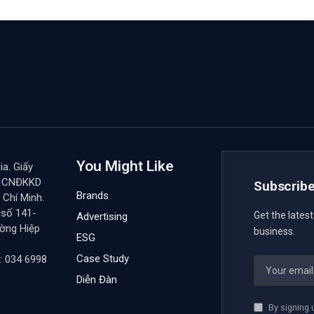
You Might Like
a. Giấy
y CNĐKKD
Subscribe
Brands
Chí Minh.
 số 141-
Get the lates
Advertising
ường Hiệp
business.
ESG
Case Study
: 034 6998
Diễn Đàn
By signing 