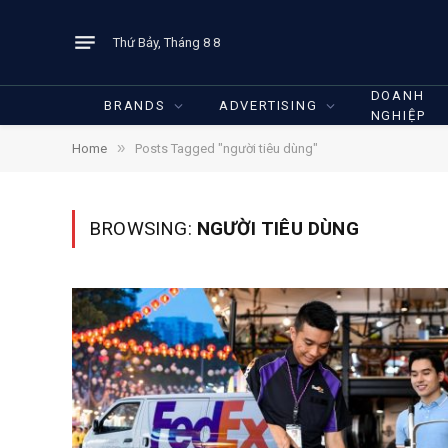
Thứ Bảy, Tháng 8 8
DOANH
BRANDS
ADVERTISING
NGHIỆP
»
Home
Posts Tagged "người tiêu dùng"
BROWSING:
NGƯỜI TIÊU DÙNG