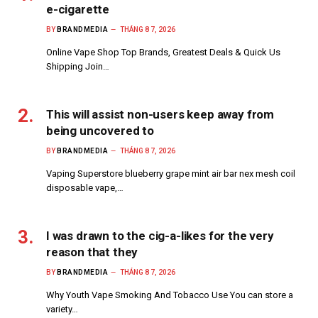
e-cigarette
BY
BRANDMEDIA
THÁNG 8 7, 2026
Online Vape Shop Top Brands, Greatest Deals & Quick Us
Shipping Join…
This will assist non-users keep away from
being uncovered to
BY
BRANDMEDIA
THÁNG 8 7, 2026
Vaping Superstore blueberry grape mint air bar nex mesh coil
disposable vape,…
I was drawn to the cig-a-likes for the very
reason that they
BY
BRANDMEDIA
THÁNG 8 7, 2026
Why Youth Vape Smoking And Tobacco Use You can store a
variety…