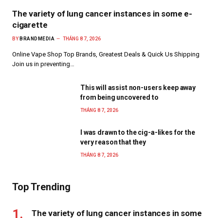
The variety of lung cancer instances in some e-
cigarette
BY
BRANDMEDIA
THÁNG 8 7, 2026
Online Vape Shop Top Brands, Greatest Deals & Quick Us Shipping
Join us in preventing…
This will assist non-users keep away
from being uncovered to
THÁNG 8 7, 2026
I was drawn to the cig-a-likes for the
very reason that they
THÁNG 8 7, 2026
Top Trending
The variety of lung cancer instances in some