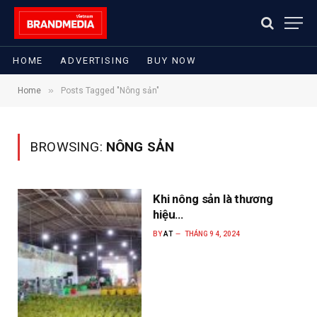
HOME
ADVERTISING
BUY NOW
»
Home
Posts Tagged "Nông sản"
BROWSING:
NÔNG SẢN
Khi nông sản là thương
hiệu…
BY
AT
THÁNG 9 4, 2024