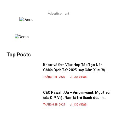
Advertisement
Top Posts
Knorr và Đen Vâu: Hợp Tác Tạo Nên
Chiến Dịch Tết 2025 Đầy Cảm Xúc “Vị
Nhà”
THÁNG 1 21, 2025
263
VIEWS
CEO Pawalit Ua – Amornwanit: Mục tiêu
của C.P. Việt Nam là trở thành doanh
nghiệp xanh, phát triển bền vững
THÁNG 8 28, 2024
132
VIEWS