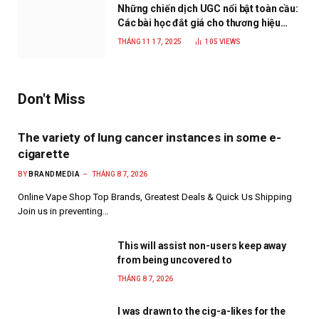
Những chiến dịch UGC nổi bật toàn cầu:
Các bài học đắt giá cho thương hiệu
năm 2025
THÁNG 11 17, 2025
105
VIEWS
Don't Miss
The variety of lung cancer instances in some e-
cigarette
BY
BRANDMEDIA
THÁNG 8 7, 2026
Online Vape Shop Top Brands, Greatest Deals & Quick Us Shipping
Join us in preventing…
This will assist non-users keep away
from being uncovered to
THÁNG 8 7, 2026
I was drawn to the cig-a-likes for the