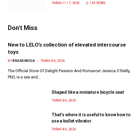
năm 2025
THÁNG 11 17, 2025
105
VIEWS
Don't Miss
New to LELO’s collection of elevated intercourse
toys
BY
BRANDMEDIA
THÁNG 8 6, 2026
The Official Store Of Delight Passion And Romance! Jessica O’Reilly,
PhD, is a sex and…
Shaped like a miniature bicycle seat
THÁNG 8 6, 2026
That’s where it is useful to know how to
use a bullet vibrator
THÁNG 8 6, 2026