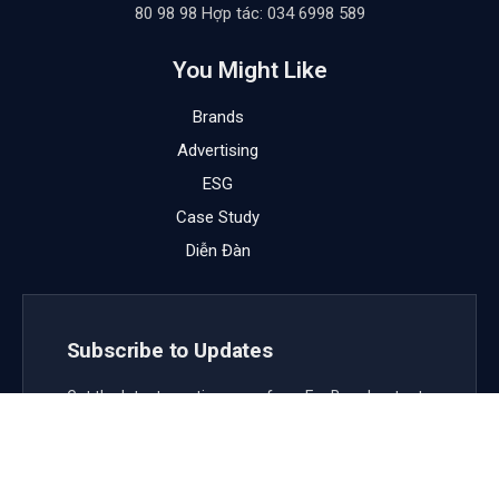
80 98 98 Hợp tác: 034 6998 589
You Might Like
Brands
Advertising
ESG
Case Study
Diễn Đàn
Subscribe to Updates
Get the latest creative news from FooBar about art,
design and business.