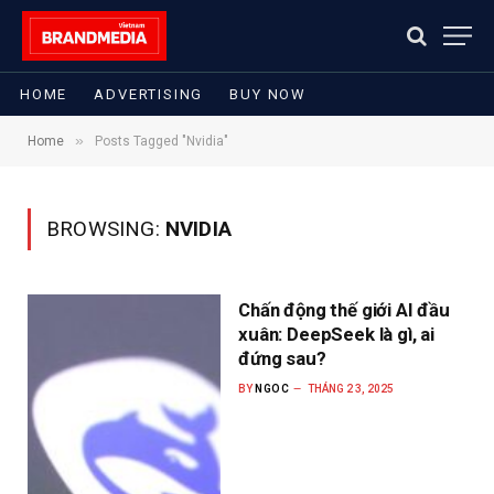
HOME
ADVERTISING
BUY NOW
»
Home
Posts Tagged "Nvidia"
BROWSING:
NVIDIA
Chấn động thế giới AI đầu
xuân: DeepSeek là gì, ai
đứng sau?
BY
NGOC
THÁNG 2 3, 2025