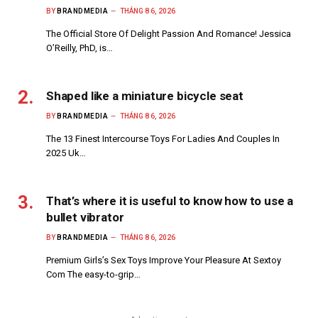
BY
BRANDMEDIA
THÁNG 8 6, 2026
The Official Store Of Delight Passion And Romance! Jessica
O’Reilly, PhD, is…
Shaped like a miniature bicycle seat
BY
BRANDMEDIA
THÁNG 8 6, 2026
The 13 Finest Intercourse Toys For Ladies And Couples In
2025 Uk…
That’s where it is useful to know how to use a
bullet vibrator
BY
BRANDMEDIA
THÁNG 8 6, 2026
Premium Girls’s Sex Toys Improve Your Pleasure At Sextoy
Com The easy-to-grip…