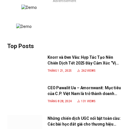
Advertisement
Top Posts
Knorr và Đen Vâu: Hợp Tác Tạo Nên
Chiến Dịch Tết 2025 Đầy Cảm Xúc “Vị
Nhà”
THÁNG 1 21, 2025
262
VIEWS
CEO Pawalit Ua – Amornwanit: Mục tiêu
của C.P. Việt Nam là trở thành doanh
nghiệp xanh, phát triển bền vững
THÁNG 8 28, 2024
131
VIEWS
Những chiến dịch UGC nổi bật toàn cầu:
Các bài học đắt giá cho thương hiệu