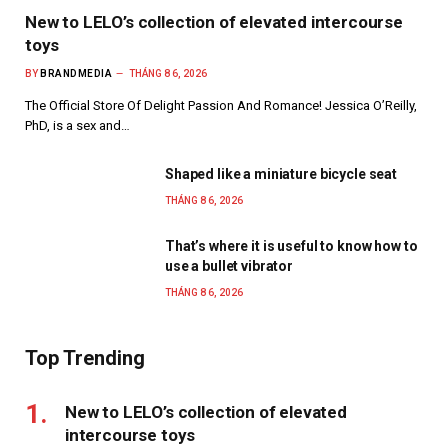
New to LELO’s collection of elevated intercourse
toys
BY
BRANDMEDIA
THÁNG 8 6, 2026
The Official Store Of Delight Passion And Romance! Jessica O’Reilly,
PhD, is a sex and…
Shaped like a miniature bicycle seat
THÁNG 8 6, 2026
That’s where it is useful to know how to
use a bullet vibrator
THÁNG 8 6, 2026
Top Trending
New to LELO’s collection of elevated
intercourse toys