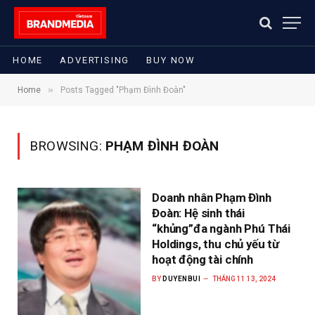
HOME
ADVERTISING
BUY NOW
»
Home
Posts Tagged "Phạm Đình Đoàn"
BROWSING:
PHẠM ĐÌNH ĐOÀN
Doanh nhân Phạm Đình
Đoàn: Hệ sinh thái
“khủng”đa ngành Phú Thái
Holdings, thu chủ yếu từ
hoạt động tài chính
BY
DUYENBUI
THÁNG 11 13, 2024