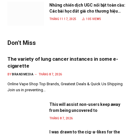
Những chiến dịch UGC nổi bật toàn cầu:
Các bài học đắt giá cho thương hiệu
năm 2025
THÁNG 11 17, 2025
105
VIEWS
Don't Miss
The variety of lung cancer instances in some e-
cigarette
BY
BRANDMEDIA
THÁNG 8 7, 2026
Online Vape Shop Top Brands, Greatest Deals & Quick Us Shipping
Join us in preventing…
This will assist non-users keep away
from being uncovered to
THÁNG 8 7, 2026
I was drawn to the cig-a-likes for the