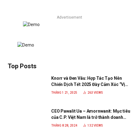
Advertisement
Top Posts
Knorr và Đen Vâu: Hợp Tác Tạo Nên
Chiến Dịch Tết 2025 Đầy Cảm Xúc “Vị
Nhà”
THÁNG 1 21, 2025
263
VIEWS
CEO Pawalit Ua – Amornwanit: Mục tiêu
của C.P. Việt Nam là trở thành doanh
nghiệp xanh, phát triển bền vững
THÁNG 8 28, 2024
132
VIEWS