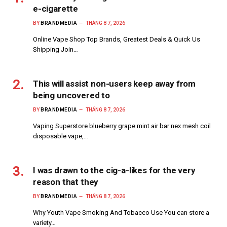
e-cigarette
BY
BRANDMEDIA
THÁNG 8 7, 2026
Online Vape Shop Top Brands, Greatest Deals & Quick Us
Shipping Join…
This will assist non-users keep away from
being uncovered to
BY
BRANDMEDIA
THÁNG 8 7, 2026
Vaping Superstore blueberry grape mint air bar nex mesh coil
disposable vape,…
I was drawn to the cig-a-likes for the very
reason that they
BY
BRANDMEDIA
THÁNG 8 7, 2026
Why Youth Vape Smoking And Tobacco Use You can store a
variety…