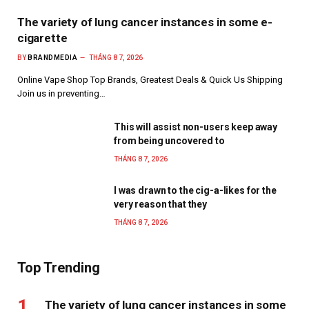
The variety of lung cancer instances in some e-
cigarette
BY
BRANDMEDIA
THÁNG 8 7, 2026
Online Vape Shop Top Brands, Greatest Deals & Quick Us Shipping
Join us in preventing…
This will assist non-users keep away
from being uncovered to
THÁNG 8 7, 2026
I was drawn to the cig-a-likes for the
very reason that they
THÁNG 8 7, 2026
Top Trending
The variety of lung cancer instances in some