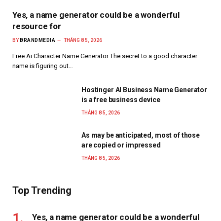
Yes, a name generator could be a wonderful
resource for
BY
BRANDMEDIA
THÁNG 8 5, 2026
Free Ai Character Name Generator The secret to a good character
name is figuring out…
Hostinger AI Business Name Generator
is a free business device
THÁNG 8 5, 2026
As may be anticipated, most of those
are copied or impressed
THÁNG 8 5, 2026
Top Trending
Yes, a name generator could be a wonderful