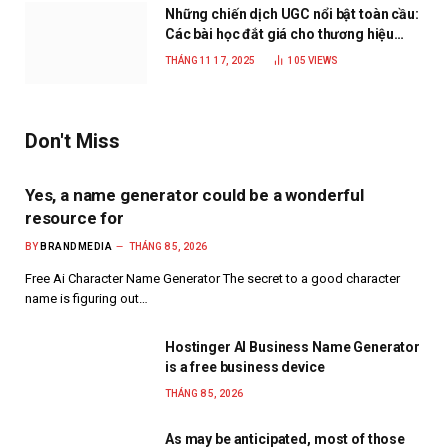
Những chiến dịch UGC nổi bật toàn cầu:
Các bài học đắt giá cho thương hiệu
năm 2025
THÁNG 11 17, 2025
105
VIEWS
Don't Miss
Yes, a name generator could be a wonderful
resource for
BY
BRANDMEDIA
THÁNG 8 5, 2026
Free Ai Character Name Generator The secret to a good character
name is figuring out…
Hostinger AI Business Name Generator
is a free business device
THÁNG 8 5, 2026
As may be anticipated, most of those