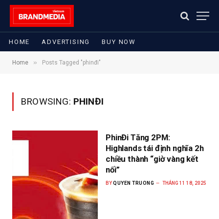
HOME
ADVERTISING
BUY NOW
»
Home
Posts Tagged "phinđi"
BROWSING:
PHINĐI
PhinĐi Tăng 2PM:
Highlands tái định nghĩa 2h
chiều thành “giờ vàng kết
nối”
BY
QUYEN TRUONG
THÁNG 11 18, 2025