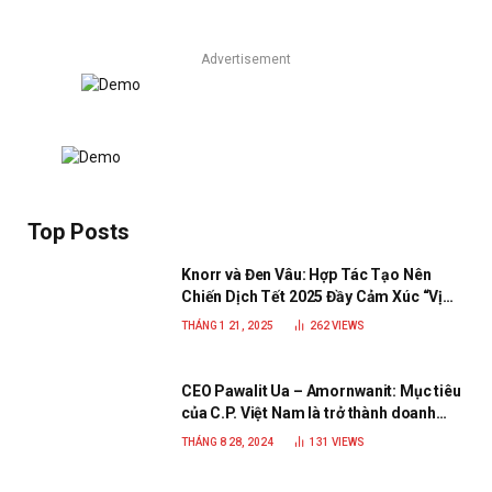
Advertisement
Top Posts
Knorr và Đen Vâu: Hợp Tác Tạo Nên
Chiến Dịch Tết 2025 Đầy Cảm Xúc “Vị
Nhà”
THÁNG 1 21, 2025
262
VIEWS
CEO Pawalit Ua – Amornwanit: Mục tiêu
của C.P. Việt Nam là trở thành doanh
nghiệp xanh, phát triển bền vững
THÁNG 8 28, 2024
131
VIEWS