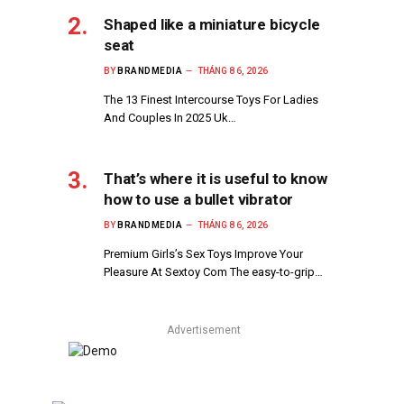
Shaped like a miniature bicycle
seat
BY
BRANDMEDIA
THÁNG 8 6, 2026
The 13 Finest Intercourse Toys For Ladies
And Couples In 2025 Uk…
That’s where it is useful to know
how to use a bullet vibrator
BY
BRANDMEDIA
THÁNG 8 6, 2026
Premium Girls’s Sex Toys Improve Your
Pleasure At Sextoy Com The easy-to-grip…
Advertisement