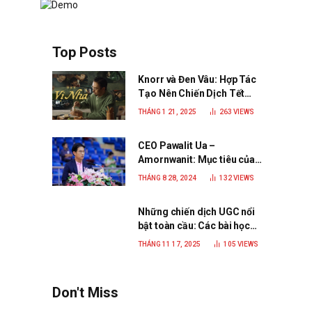
Top Posts
Knorr và Đen Vâu: Hợp Tác
Tạo Nên Chiến Dịch Tết
2025 Đầy Cảm Xúc “Vị Nhà”
THÁNG 1 21, 2025
263
VIEWS
CEO Pawalit Ua –
Amornwanit: Mục tiêu của
C.P. Việt Nam là trở thành
THÁNG 8 28, 2024
132
VIEWS
doanh nghiệp xanh, phát
triển bền vững
Những chiến dịch UGC nổi
bật toàn cầu: Các bài học
đắt giá cho thương hiệu
THÁNG 11 17, 2025
105
VIEWS
năm 2025
Don't Miss