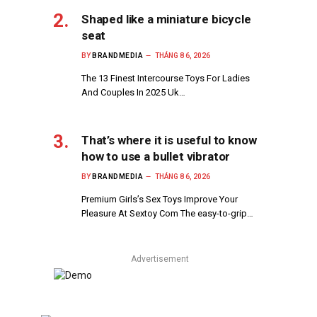
Shaped like a miniature bicycle
seat
BY
BRANDMEDIA
THÁNG 8 6, 2026
The 13 Finest Intercourse Toys For Ladies
And Couples In 2025 Uk…
That’s where it is useful to know
how to use a bullet vibrator
BY
BRANDMEDIA
THÁNG 8 6, 2026
Premium Girls’s Sex Toys Improve Your
Pleasure At Sextoy Com The easy-to-grip…
Advertisement