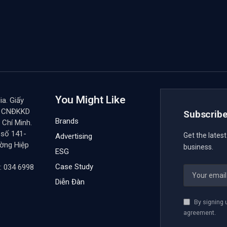
You Might Like
a. Giấy
y CNĐKKD
Subscribe
Brands
Chí Minh.
 số 141-
Get the lates
Advertising
ường Hiệp
business.
ESG
Case Study
: 034 6998
Diễn Đàn
By signing 
agreement.