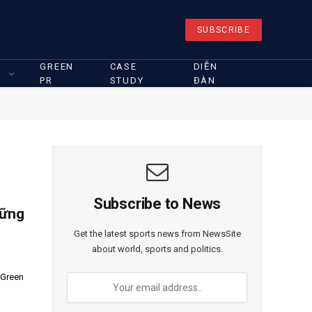
SUBSCRIBE
GREEN
CASE
DIỄN
PR
STUDY
ĐÀN
Subscribe to News
vững
Get the latest sports news from NewsSite
about world, sports and politics.
 Green