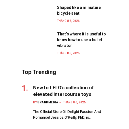
Shaped like a miniature
bicycle seat
THÁNG 8 6, 2026
That’s where it is useful to
know how to use a bullet
vibrator
THÁNG 8 6, 2026
Top Trending
New to LELO’s collection of
elevated intercourse toys
BY
BRANDMEDIA
THÁNG 8 6, 2026
The Official Store Of Delight Passion And
Romance! Jessica O’Reilly, PhD, is…