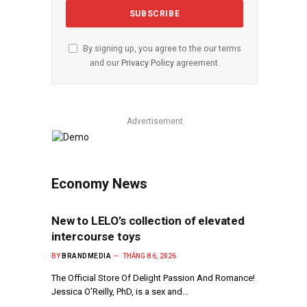
By signing up, you agree to the our terms
and our
Privacy Policy
agreement.
Advertisement
Economy News
New to LELO’s collection of elevated
intercourse toys
BY
BRANDMEDIA
THÁNG 8 6, 2026
The Official Store Of Delight Passion And Romance!
Jessica O’Reilly, PhD, is a sex and…