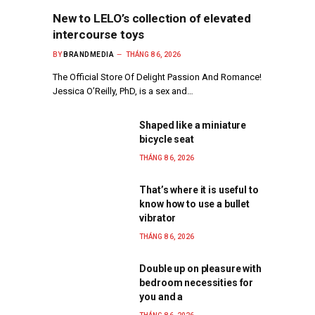
New to LELO’s collection of elevated
intercourse toys
BY
BRANDMEDIA
THÁNG 8 6, 2026
The Official Store Of Delight Passion And Romance!
Jessica O’Reilly, PhD, is a sex and…
Shaped like a miniature
bicycle seat
THÁNG 8 6, 2026
That’s where it is useful to
know how to use a bullet
vibrator
THÁNG 8 6, 2026
Double up on pleasure with
bedroom necessities for
you and a