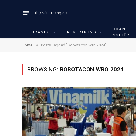
Thứ Sáu, Tháng 8 7
DOANH
BRANDS
ADVERTISING
NGHIỆP
»
Home
Posts Tagged "Robotacon Wro 2024"
BROWSING:
ROBOTACON WRO 2024