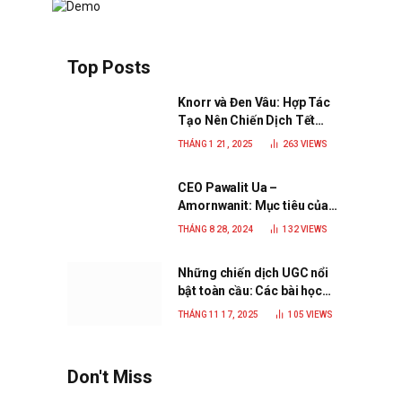
Top Posts
Knorr và Đen Vâu: Hợp Tác
Tạo Nên Chiến Dịch Tết
2025 Đầy Cảm Xúc “Vị Nhà”
THÁNG 1 21, 2025
263
VIEWS
CEO Pawalit Ua –
Amornwanit: Mục tiêu của
C.P. Việt Nam là trở thành
THÁNG 8 28, 2024
132
VIEWS
doanh nghiệp xanh, phát
triển bền vững
Những chiến dịch UGC nổi
bật toàn cầu: Các bài học
đắt giá cho thương hiệu
THÁNG 11 17, 2025
105
VIEWS
năm 2025
Don't Miss