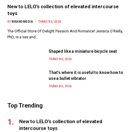
New to LELO’s collection of elevated intercourse
toys
BY
BRANDMEDIA
THÁNG 8 6, 2026
The Official Store Of Delight Passion And Romance! Jessica O’Reilly,
PhD, is a sex and…
Shaped like a miniature bicycle seat
THÁNG 8 6, 2026
That’s where it is useful to know how to
use a bullet vibrator
THÁNG 8 6, 2026
Top Trending
New to LELO’s collection of elevated
intercourse toys