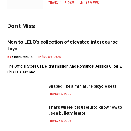
năm 2025
THÁNG 11 17, 2025
105
VIEWS
Don't Miss
New to LELO’s collection of elevated intercourse
toys
BY
BRANDMEDIA
THÁNG 8 6, 2026
The Official Store Of Delight Passion And Romance! Jessica O’Reilly,
PhD, is a sex and…
Shaped like a miniature bicycle seat
THÁNG 8 6, 2026
That’s where it is useful to know how to
use a bullet vibrator
THÁNG 8 6, 2026