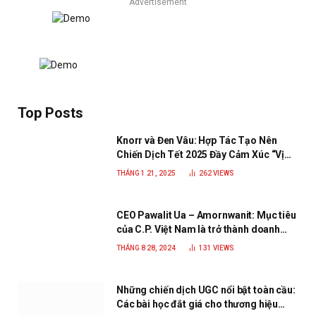
Advertisement
Top Posts
Knorr và Đen Vâu: Hợp Tác Tạo Nên
Chiến Dịch Tết 2025 Đầy Cảm Xúc “Vị
Nhà”
THÁNG 1 21, 2025
262
VIEWS
CEO Pawalit Ua – Amornwanit: Mục tiêu
của C.P. Việt Nam là trở thành doanh
nghiệp xanh, phát triển bền vững
THÁNG 8 28, 2024
131
VIEWS
Những chiến dịch UGC nổi bật toàn cầu:
Các bài học đắt giá cho thương hiệu