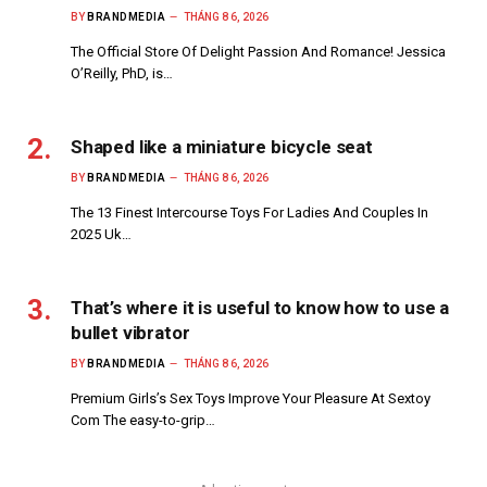
BY
BRANDMEDIA
THÁNG 8 6, 2026
The Official Store Of Delight Passion And Romance! Jessica
O’Reilly, PhD, is…
Shaped like a miniature bicycle seat
BY
BRANDMEDIA
THÁNG 8 6, 2026
The 13 Finest Intercourse Toys For Ladies And Couples In
2025 Uk…
That’s where it is useful to know how to use a
bullet vibrator
BY
BRANDMEDIA
THÁNG 8 6, 2026
Premium Girls’s Sex Toys Improve Your Pleasure At Sextoy
Com The easy-to-grip…