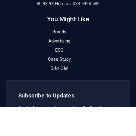
80 98 98 Hợp tác: 034 6998 589
You Might Like
Brands
Advertising
ESG
Case Study
Diễn Đàn
Subscribe to Updates
Get the latest creative news from FooBar about art,
design and business.