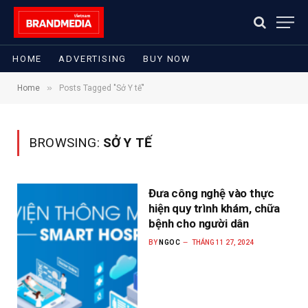
HOME
ADVERTISING
BUY NOW
»
Home
Posts Tagged "Sở Y tế"
BROWSING:
SỞ Y TẾ
Đưa công nghệ vào thực
hiện quy trình khám, chữa
bệnh cho người dân
BY
NGOC
THÁNG 11 27, 2024