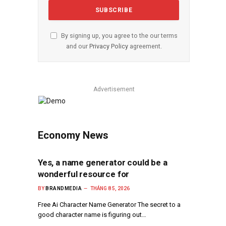
By signing up, you agree to the our terms
and our
Privacy Policy
agreement.
Advertisement
Economy News
Yes, a name generator could be a
wonderful resource for
BY
BRANDMEDIA
THÁNG 8 5, 2026
Free Ai Character Name Generator The secret to a
good character name is figuring out…