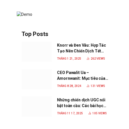
Top Posts
Knorr và Đen Vâu: Hợp Tác
Tạo Nên Chiến Dịch Tết
2025 Đầy Cảm Xúc “Vị Nhà”
THÁNG 1 21, 2025
262
VIEWS
CEO Pawalit Ua –
Amornwanit: Mục tiêu của
C.P. Việt Nam là trở thành
THÁNG 8 28, 2024
131
VIEWS
doanh nghiệp xanh, phát
triển bền vững
Những chiến dịch UGC nổi
bật toàn cầu: Các bài học
đắt giá cho thương hiệu
THÁNG 11 17, 2025
105
VIEWS
năm 2025