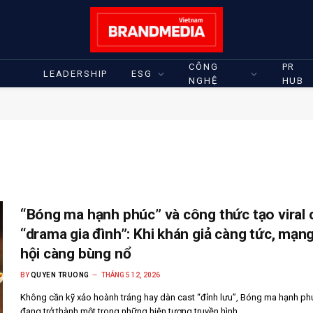
CÔNG
PR
LEADERSHIP
ESG
NGHỆ
HUB
“Bóng ma hạnh phúc” và công thức tạo viral 
“drama gia đình”: Khi khán giả càng tức, mạn
hội càng bùng nổ
BY
QUYEN TRUONG
THÁNG 5 12, 2026
Không cần kỹ xảo hoành tráng hay dàn cast “đỉnh lưu”, Bóng ma hạnh ph
đang trở thành một trong những hiện tượng truyền hình…