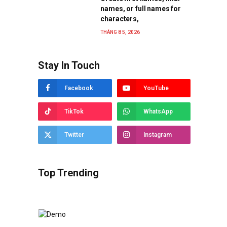
names, or full names for
characters,
THÁNG 8 5, 2026
Stay In Touch
Facebook
YouTube
TikTok
WhatsApp
Twitter
Instagram
Top Trending