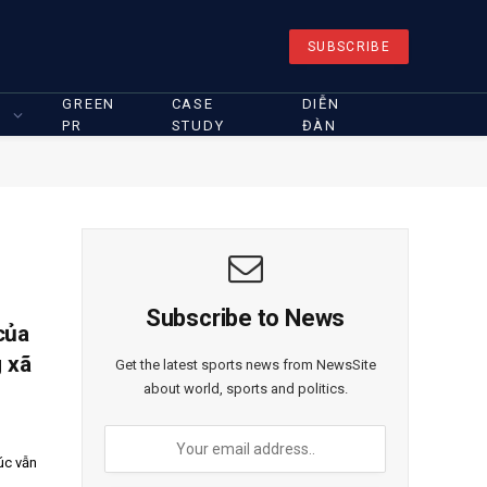
SUBSCRIBE
GREEN
CASE
DIỄN
PR
STUDY
ĐÀN
Subscribe to News
của
g xã
Get the latest sports news from NewsSite
about world, sports and politics.
úc vẫn