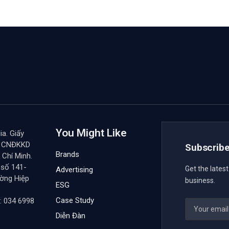
You Might Like
a. Giấy
y CNĐKKD
Subscribe
Brands
Chí Minh.
 số 141-
Get the lates
Advertising
ường Hiệp
business.
ESG
Case Study
: 034 6998
Diễn Đàn