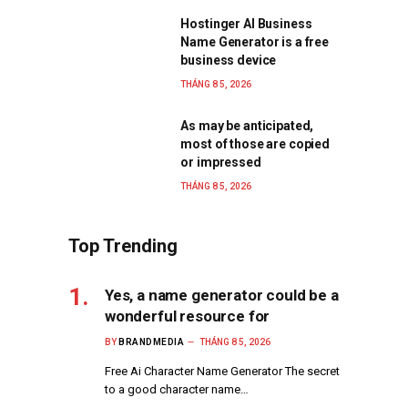
Hostinger AI Business
Name Generator is a free
business device
THÁNG 8 5, 2026
As may be anticipated,
most of those are copied
or impressed
THÁNG 8 5, 2026
Top Trending
Yes, a name generator could be a
wonderful resource for
BY
BRANDMEDIA
THÁNG 8 5, 2026
Free Ai Character Name Generator The secret
to a good character name…