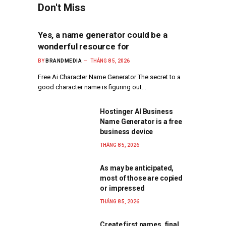
Don't Miss
Yes, a name generator could be a
wonderful resource for
BY
BRANDMEDIA
THÁNG 8 5, 2026
Free Ai Character Name Generator The secret to a
good character name is figuring out…
Hostinger AI Business
Name Generator is a free
business device
THÁNG 8 5, 2026
As may be anticipated,
most of those are copied
or impressed
THÁNG 8 5, 2026
Create first names, final