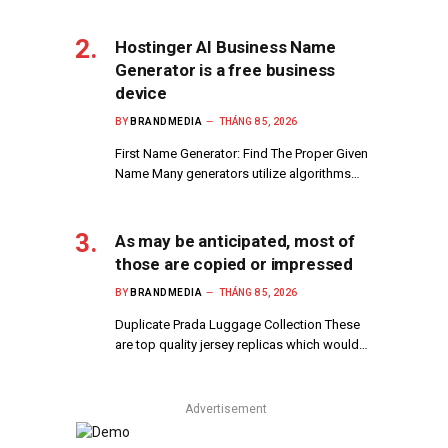
Hostinger AI Business Name
Generator is a free business
device
BY
BRANDMEDIA
THÁNG 8 5, 2026
First Name Generator: Find The Proper Given
Name Many generators utilize algorithms…
As may be anticipated, most of
those are copied or impressed
BY
BRANDMEDIA
THÁNG 8 5, 2026
Duplicate Prada Luggage Collection These
are top quality jersey replicas which would…
Advertisement