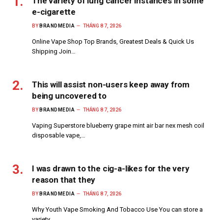
The variety of lung cancer instances in some
e-cigarette
BY
BRANDMEDIA
THÁNG 8 7, 2026
Online Vape Shop Top Brands, Greatest Deals & Quick Us
Shipping Join…
This will assist non-users keep away from
being uncovered to
BY
BRANDMEDIA
THÁNG 8 7, 2026
Vaping Superstore blueberry grape mint air bar nex mesh coil
disposable vape,…
I was drawn to the cig-a-likes for the very
reason that they
BY
BRANDMEDIA
THÁNG 8 7, 2026
Why Youth Vape Smoking And Tobacco Use You can store a
variety…