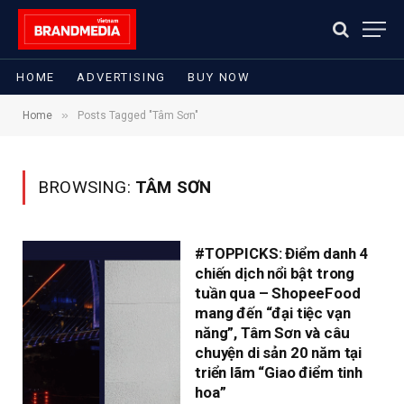
HOME
ADVERTISING
BUY NOW
»
Home
Posts Tagged "Tâm Sơn"
BROWSING:
TÂM SƠN
#TOPPICKS: Điểm danh 4
chiến dịch nổi bật trong
tuần qua – ShopeeFood
mang đến “đại tiệc vạn
năng”, Tâm Sơn và câu
chuyện di sản 20 năm tại
triển lãm “Giao điểm tinh
hoa”