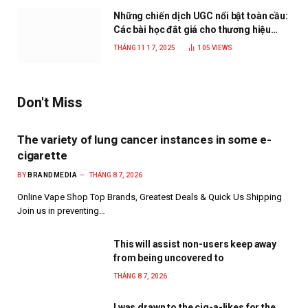
Những chiến dịch UGC nổi bật toàn cầu:
Các bài học đắt giá cho thương hiệu
năm 2025
THÁNG 11 17, 2025
105
VIEWS
Don't Miss
The variety of lung cancer instances in some e-
cigarette
BY
BRANDMEDIA
THÁNG 8 7, 2026
Online Vape Shop Top Brands, Greatest Deals & Quick Us Shipping
Join us in preventing…
This will assist non-users keep away
from being uncovered to
THÁNG 8 7, 2026
I was drawn to the cig-a-likes for the