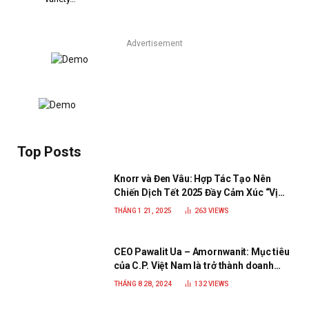
Advertisement
Top Posts
Knorr và Đen Vâu: Hợp Tác Tạo Nên
Chiến Dịch Tết 2025 Đầy Cảm Xúc “Vị
Nhà”
THÁNG 1 21, 2025
263
VIEWS
CEO Pawalit Ua – Amornwanit: Mục tiêu
của C.P. Việt Nam là trở thành doanh
nghiệp xanh, phát triển bền vững
THÁNG 8 28, 2024
132
VIEWS