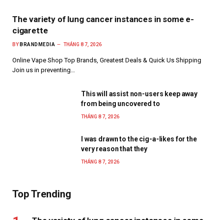
The variety of lung cancer instances in some e-
cigarette
BY
BRANDMEDIA
THÁNG 8 7, 2026
Online Vape Shop Top Brands, Greatest Deals & Quick Us Shipping
Join us in preventing…
This will assist non-users keep away
from being uncovered to
THÁNG 8 7, 2026
I was drawn to the cig-a-likes for the
very reason that they
THÁNG 8 7, 2026
Top Trending