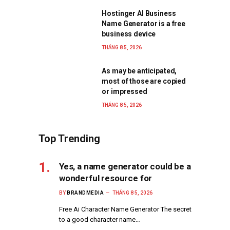
Hostinger AI Business
Name Generator is a free
business device
THÁNG 8 5, 2026
As may be anticipated,
most of those are copied
or impressed
THÁNG 8 5, 2026
Top Trending
Yes, a name generator could be a
wonderful resource for
BY
BRANDMEDIA
THÁNG 8 5, 2026
Free Ai Character Name Generator The secret
to a good character name…