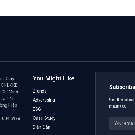
You Might Like
a. Giấy
y CNĐKKD
Subscribe
Brands
Chí Minh.
 số 141-
Get the lates
Advertising
ường Hiệp
business.
ESG
Case Study
: 034 6998
Diễn Đàn