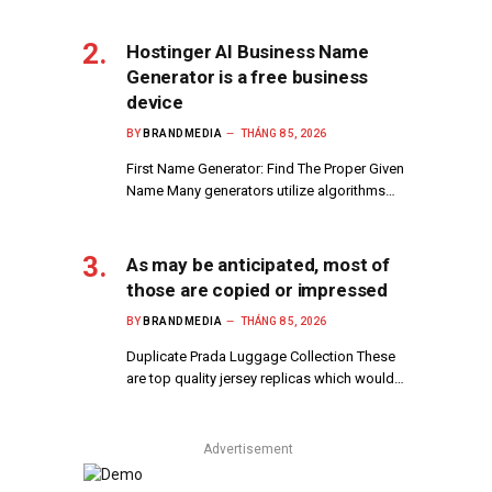
Hostinger AI Business Name
Generator is a free business
device
BY
BRANDMEDIA
THÁNG 8 5, 2026
First Name Generator: Find The Proper Given
Name Many generators utilize algorithms…
As may be anticipated, most of
those are copied or impressed
BY
BRANDMEDIA
THÁNG 8 5, 2026
Duplicate Prada Luggage Collection These
are top quality jersey replicas which would…
Advertisement