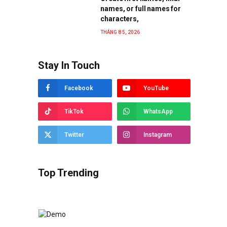
names, or full names for
characters,
THÁNG 8 5, 2026
Stay In Touch
Facebook
YouTube
TikTok
WhatsApp
Twitter
Instagram
Top Trending