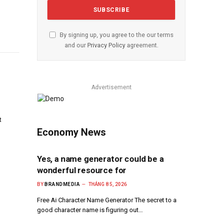
By signing up, you agree to the our terms
and our
Privacy Policy
agreement.
Advertisement
t
Economy News
Yes, a name generator could be a
wonderful resource for
BY
BRANDMEDIA
THÁNG 8 5, 2026
Free Ai Character Name Generator The secret to a
good character name is figuring out…