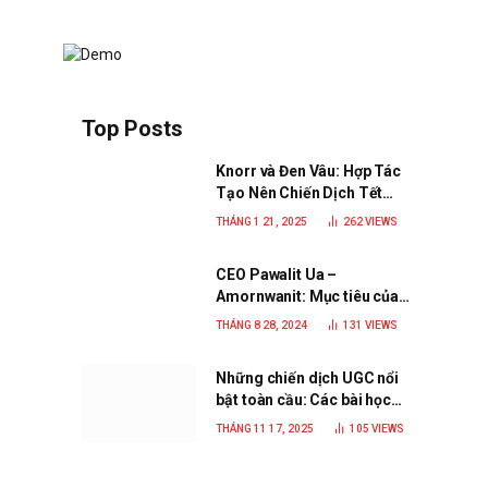
Top Posts
Knorr và Đen Vâu: Hợp Tác
Tạo Nên Chiến Dịch Tết
2025 Đầy Cảm Xúc “Vị Nhà”
THÁNG 1 21, 2025
262
VIEWS
CEO Pawalit Ua –
Amornwanit: Mục tiêu của
C.P. Việt Nam là trở thành
THÁNG 8 28, 2024
131
VIEWS
doanh nghiệp xanh, phát
triển bền vững
Những chiến dịch UGC nổi
bật toàn cầu: Các bài học
đắt giá cho thương hiệu
THÁNG 11 17, 2025
105
VIEWS
năm 2025