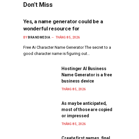
Don't Miss
Yes, a name generator could be a
wonderful resource for
BY
BRANDMEDIA
THÁNG 8 5, 2026
Free Ai Character Name Generator The secret to a
good character name is figuring out…
Hostinger AI Business
Name Generator is a free
business device
THÁNG 8 5, 2026
As may be anticipated,
most of those are copied
or impressed
THÁNG 8 5, 2026
Create first names, final