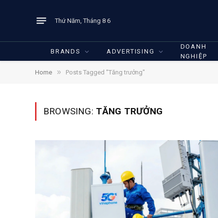
Thứ Năm, Tháng 8 6
DOANH
BRANDS
ADVERTISING
NGHIỆP
»
Home
Posts Tagged "Tăng trưởng"
BROWSING:
TĂNG TRƯỞNG