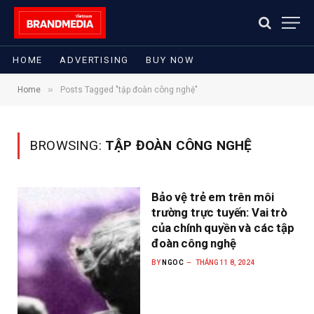
HOME
ADVERTISING
BUY NOW
»
Home
Posts Tagged "tập đoàn công nghệ"
BROWSING:
TẬP ĐOÀN CÔNG NGHỆ
Bảo vệ trẻ em trên môi
trường trực tuyến: Vai trò
của chính quyền và các tập
đoàn công nghệ
BY
NGOC
THÁNG 11 8, 2024