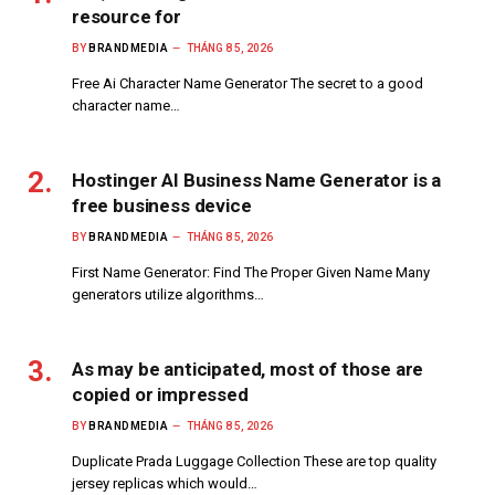
resource for
BY
BRANDMEDIA
THÁNG 8 5, 2026
Free Ai Character Name Generator The secret to a good
character name…
Hostinger AI Business Name Generator is a
free business device
BY
BRANDMEDIA
THÁNG 8 5, 2026
First Name Generator: Find The Proper Given Name Many
generators utilize algorithms…
As may be anticipated, most of those are
copied or impressed
BY
BRANDMEDIA
THÁNG 8 5, 2026
Duplicate Prada Luggage Collection These are top quality
jersey replicas which would…