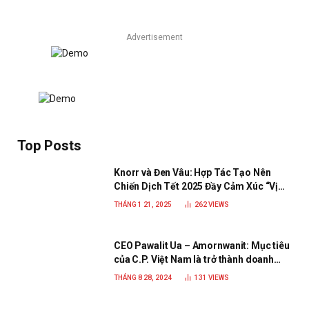
Advertisement
Top Posts
Knorr và Đen Vâu: Hợp Tác Tạo Nên
Chiến Dịch Tết 2025 Đầy Cảm Xúc “Vị
Nhà”
THÁNG 1 21, 2025
262
VIEWS
CEO Pawalit Ua – Amornwanit: Mục tiêu
của C.P. Việt Nam là trở thành doanh
nghiệp xanh, phát triển bền vững
THÁNG 8 28, 2024
131
VIEWS