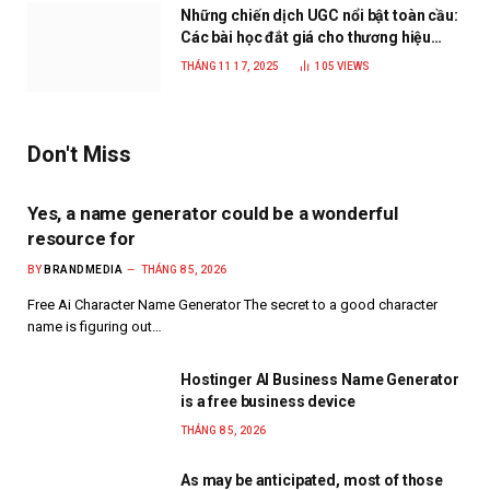
Những chiến dịch UGC nổi bật toàn cầu:
Các bài học đắt giá cho thương hiệu
năm 2025
THÁNG 11 17, 2025
105
VIEWS
Don't Miss
Yes, a name generator could be a wonderful
resource for
BY
BRANDMEDIA
THÁNG 8 5, 2026
Free Ai Character Name Generator The secret to a good character
name is figuring out…
Hostinger AI Business Name Generator
is a free business device
THÁNG 8 5, 2026
As may be anticipated, most of those