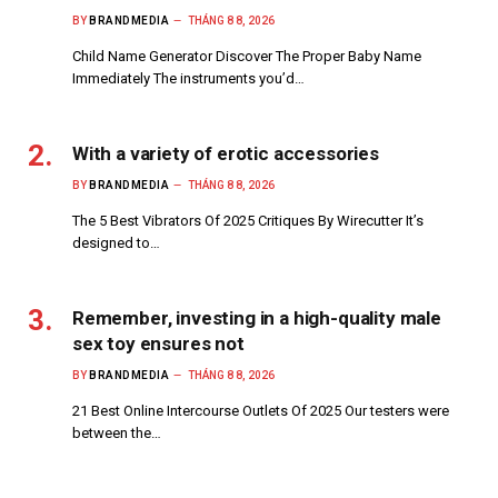
BY
BRANDMEDIA
THÁNG 8 8, 2026
Child Name Generator Discover The Proper Baby Name
Immediately The instruments you’d…
With a variety of erotic accessories
BY
BRANDMEDIA
THÁNG 8 8, 2026
The 5 Best Vibrators Of 2025 Critiques By Wirecutter It’s
designed to…
Remember, investing in a high-quality male
sex toy ensures not
BY
BRANDMEDIA
THÁNG 8 8, 2026
21 Best Online Intercourse Outlets Of 2025 Our testers were
between the…