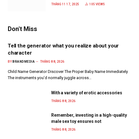
năm 2025
THÁNG 11 17, 2025
105
VIEWS
Don't Miss
Tell the generator what you realize about your
character
BY
BRANDMEDIA
THÁNG 8 8, 2026
Child Name Generator Discover The Proper Baby Name Immediately
The instruments you’d normally juggle across…
With a variety of erotic accessories
THÁNG 8 8, 2026
Remember, investing in a high-quality
male sex toy ensures not
THÁNG 8 8, 2026