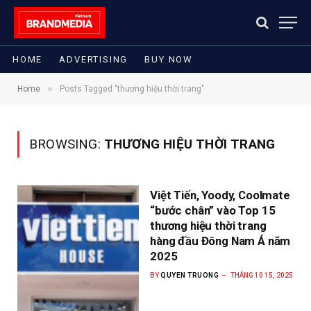
HOME
ADVERTISING
BUY NOW
»
Home
Posts Tagged "thương hiệu thời trang"
BROWSING:
THƯƠNG HIỆU THỜI TRANG
Việt Tiến, Yoody, Coolmate
“bước chân” vào Top 15
thương hiệu thời trang
hàng đầu Đông Nam Á năm
2025
BY
QUYEN TRUONG
THÁNG 10 15, 2025