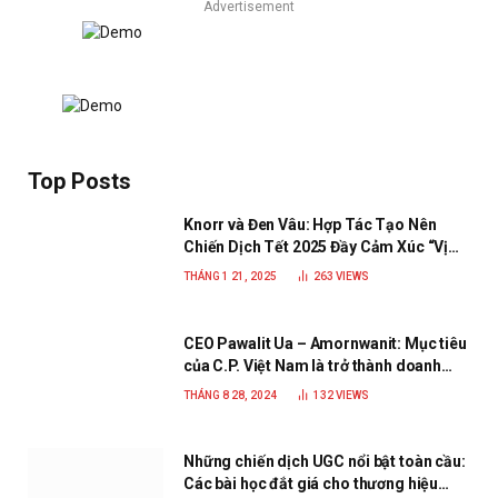
Advertisement
Top Posts
Knorr và Đen Vâu: Hợp Tác Tạo Nên
Chiến Dịch Tết 2025 Đầy Cảm Xúc “Vị
Nhà”
THÁNG 1 21, 2025
263
VIEWS
CEO Pawalit Ua – Amornwanit: Mục tiêu
của C.P. Việt Nam là trở thành doanh
nghiệp xanh, phát triển bền vững
THÁNG 8 28, 2024
132
VIEWS
Những chiến dịch UGC nổi bật toàn cầu:
Các bài học đắt giá cho thương hiệu