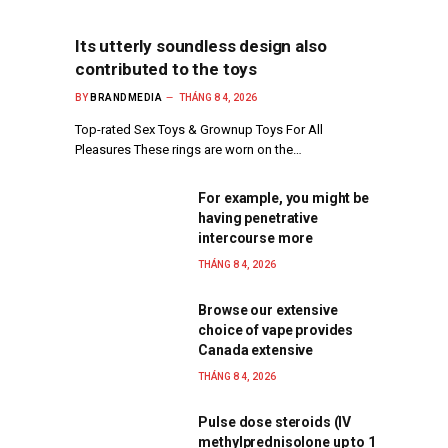
Its utterly soundless design also
contributed to the toys
BY
BRANDMEDIA
THÁNG 8 4, 2026
Top-rated Sex Toys & Grownup Toys For All
Pleasures These rings are worn on the…
For example, you might be
having penetrative
intercourse more
THÁNG 8 4, 2026
Browse our extensive
choice of vape provides
Canada extensive
THÁNG 8 4, 2026
Pulse dose steroids (IV
methylprednisolone up to 1