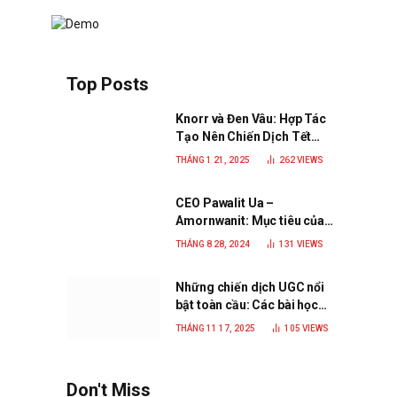
Top Posts
Knorr và Đen Vâu: Hợp Tác
Tạo Nên Chiến Dịch Tết
2025 Đầy Cảm Xúc “Vị Nhà”
THÁNG 1 21, 2025
262
VIEWS
CEO Pawalit Ua –
Amornwanit: Mục tiêu của
C.P. Việt Nam là trở thành
THÁNG 8 28, 2024
131
VIEWS
doanh nghiệp xanh, phát
triển bền vững
Những chiến dịch UGC nổi
bật toàn cầu: Các bài học
đắt giá cho thương hiệu
THÁNG 11 17, 2025
105
VIEWS
năm 2025
Don't Miss