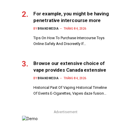
For example, you might be having
penetrative intercourse more
BY
BRANDMEDIA
THÁNG 8 4, 2026
Tips On How To Purchase Intercourse Toys
Online Safely And Discreetly If…
Browse our extensive choice of
vape provides Canada extensive
BY
BRANDMEDIA
THÁNG 8 4, 2026
Historical Past Of Vaping Historical Timeline
Of Events E-Cigarettes, Vapes daze fusion…
Advertisement