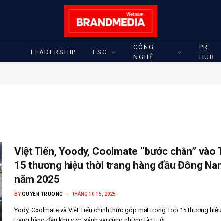
CÔNG
PR
LEADERSHIP
ESG
NGHỆ
HUB
Việt Tiến, Yoody, Coolmate “bước chân” vào 
15 thương hiệu thời trang hàng đầu Đông Na
năm 2025
BY
QUYEN TRUONG
THÁNG 10 15, 2025
Yody, Coolmate và Việt Tiến chính thức góp mặt trong Top 15 thương hiệu
trang hàng đầu khu vực, sánh vai cùng những tên tuổi…