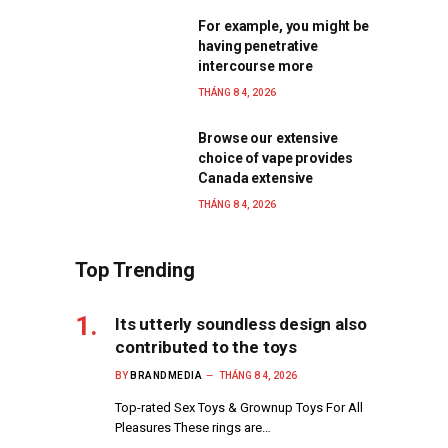
For example, you might be
having penetrative
intercourse more
THÁNG 8 4, 2026
Browse our extensive
choice of vape provides
Canada extensive
THÁNG 8 4, 2026
Top Trending
Its utterly soundless design also
contributed to the toys
BY
BRANDMEDIA
THÁNG 8 4, 2026
Top-rated Sex Toys & Grownup Toys For All
Pleasures These rings are…