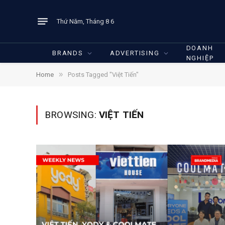
Thứ Năm, Tháng 8 6
DOANH
BRANDS
ADVERTISING
NGHIỆP
»
Home
Posts Tagged "Việt Tiến"
BROWSING:
VIỆT TIẾN