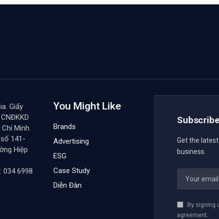
You Might Like
a. Giấy
y CNĐKKD
Subscribe
Brands
Chí Minh.
 số 141-
Get the lates
Advertising
ường Hiệp
business.
ESG
Case Study
: 034 6998
Diễn Đàn
By signing 
agreement.