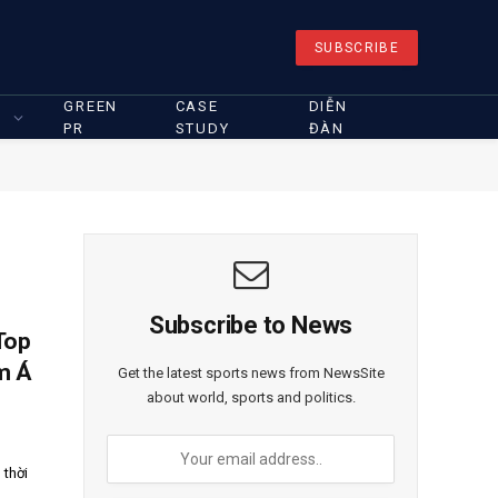
SUBSCRIBE
GREEN
CASE
DIỄN
PR
STUDY
ĐÀN
Subscribe to News
Top
m Á
Get the latest sports news from NewsSite
about world, sports and politics.
 thời