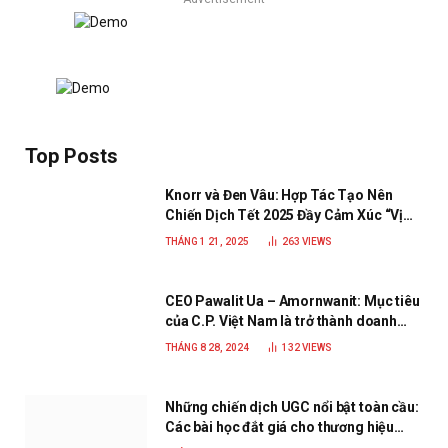
Top Posts
Knorr và Đen Vâu: Hợp Tác Tạo Nên
Chiến Dịch Tết 2025 Đầy Cảm Xúc “Vị
Nhà”
THÁNG 1 21, 2025
263
VIEWS
CEO Pawalit Ua – Amornwanit: Mục tiêu
của C.P. Việt Nam là trở thành doanh
nghiệp xanh, phát triển bền vững
THÁNG 8 28, 2024
132
VIEWS
Những chiến dịch UGC nổi bật toàn cầu:
Các bài học đắt giá cho thương hiệu
năm 2025