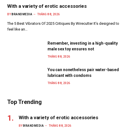
With a variety of erotic accessories
BY
BRANDMEDIA
THÁNG 8 8, 2026
The 5 Best Vibrators Of 2025 Critiques By Wirecutter It’s designed to
feel like an…
Remember, investing in a high-quality
male sex toy ensures not
THÁNG 8 8, 2026
You can nonetheless pair water-based
lubricant with condoms
THÁNG 8 8, 2026
Top Trending
With a variety of erotic accessories
BY
BRANDMEDIA
THÁNG 8 8, 2026