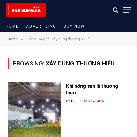
HOME
ADVERTISING
BUY NOW
»
Home
Posts Tagged "xây dựng thương hiệu"
BROWSING:
XÂY DỰNG THƯƠNG HIỆU
Khi nông sản là thương
hiệu…
BY
AT
THÁNG 9 4, 2024