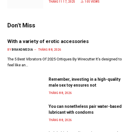
THÁNG 11 17, 2025
105
VIEWS
Don't Miss
With a variety of erotic accessories
BY
BRANDMEDIA
THÁNG 8 8, 2026
The 5 Best Vibrators Of 2025 Critiques By Wirecutter It’s designed to
feel like an…
Remember, investing in a high-quality
male sex toy ensures not
THÁNG 8 8, 2026
You can nonetheless pair water-based
lubricant with condoms
THÁNG 8 8, 2026