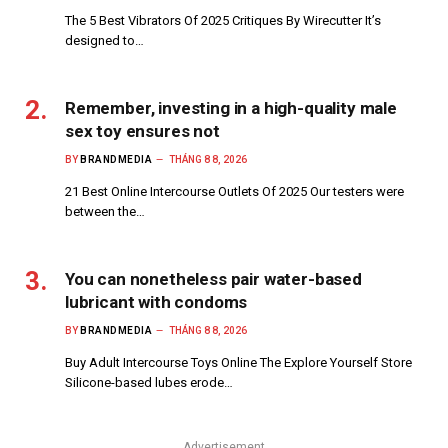
The 5 Best Vibrators Of 2025 Critiques By Wirecutter It’s
designed to…
Remember, investing in a high-quality male
sex toy ensures not
BY
BRANDMEDIA
THÁNG 8 8, 2026
21 Best Online Intercourse Outlets Of 2025 Our testers were
between the…
You can nonetheless pair water-based
lubricant with condoms
BY
BRANDMEDIA
THÁNG 8 8, 2026
Buy Adult Intercourse Toys Online The Explore Yourself Store
Silicone-based lubes erode…
Advertisement