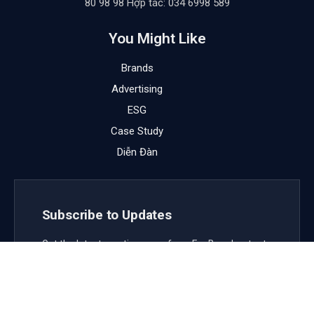
80 98 98 Hợp tác: 034 6998 589
You Might Like
Brands
Advertising
ESG
Case Study
Diễn Đàn
Subscribe to Updates
Get the latest creative news from FooBar about art,
design and business.