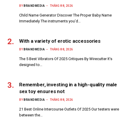
BY
BRANDMEDIA
THÁNG 8 8, 2026
Child Name Generator Discover The Proper Baby Name
Immediately The instruments you’d…
With a variety of erotic accessories
BY
BRANDMEDIA
THÁNG 8 8, 2026
The 5 Best Vibrators Of 2025 Critiques By Wirecutter It’s
designed to…
Remember, investing in a high-quality male
sex toy ensures not
BY
BRANDMEDIA
THÁNG 8 8, 2026
21 Best Online Intercourse Outlets Of 2025 Our testers were
between the…