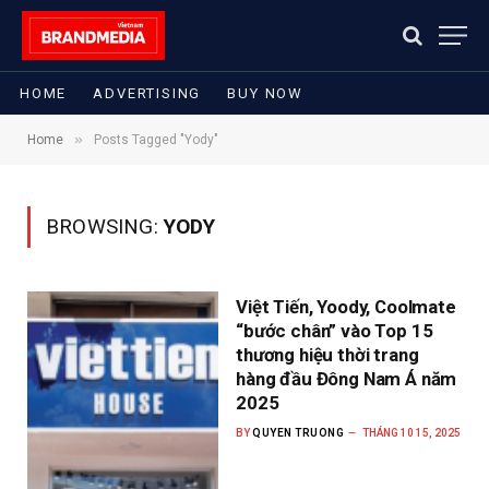
HOME
ADVERTISING
BUY NOW
»
Home
Posts Tagged "Yody"
BROWSING:
YODY
Việt Tiến, Yoody, Coolmate
“bước chân” vào Top 15
thương hiệu thời trang
hàng đầu Đông Nam Á năm
2025
BY
QUYEN TRUONG
THÁNG 10 15, 2025