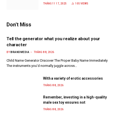
năm 2025
THÁNG 11 17, 2025
105
VIEWS
Don't Miss
Tell the generator what you realize about your
character
BY
BRANDMEDIA
THÁNG 8 8, 2026
Child Name Generator Discover The Proper Baby Name Immediately
The instruments you’d normally juggle across…
With a variety of erotic accessories
THÁNG 8 8, 2026
Remember, investing in a high-quality
male sex toy ensures not
THÁNG 8 8, 2026