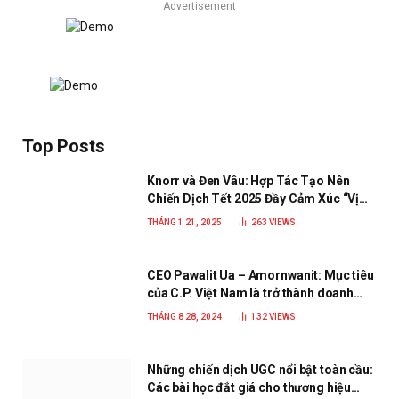
Advertisement
Top Posts
Knorr và Đen Vâu: Hợp Tác Tạo Nên
Chiến Dịch Tết 2025 Đầy Cảm Xúc “Vị
Nhà”
THÁNG 1 21, 2025
263
VIEWS
CEO Pawalit Ua – Amornwanit: Mục tiêu
của C.P. Việt Nam là trở thành doanh
nghiệp xanh, phát triển bền vững
THÁNG 8 28, 2024
132
VIEWS
Những chiến dịch UGC nổi bật toàn cầu:
Các bài học đắt giá cho thương hiệu