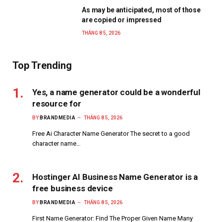
As may be anticipated, most of those
are copied or impressed
THÁNG 8 5, 2026
Top Trending
Yes, a name generator could be a wonderful
resource for
BY
BRANDMEDIA
THÁNG 8 5, 2026
Free Ai Character Name Generator The secret to a good
character name…
Hostinger AI Business Name Generator is a
free business device
BY
BRANDMEDIA
THÁNG 8 5, 2026
First Name Generator: Find The Proper Given Name Many