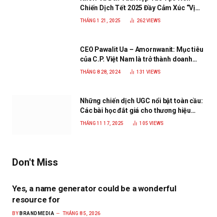
Chiến Dịch Tết 2025 Đầy Cảm Xúc “Vị
Nhà”
THÁNG 1 21, 2025
262
VIEWS
CEO Pawalit Ua – Amornwanit: Mục tiêu
của C.P. Việt Nam là trở thành doanh
nghiệp xanh, phát triển bền vững
THÁNG 8 28, 2024
131
VIEWS
Những chiến dịch UGC nổi bật toàn cầu:
Các bài học đắt giá cho thương hiệu
năm 2025
THÁNG 11 17, 2025
105
VIEWS
Don't Miss
Yes, a name generator could be a wonderful
resource for
BY
BRANDMEDIA
THÁNG 8 5, 2026