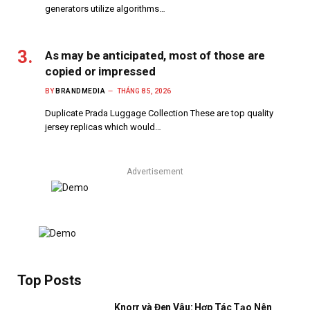
generators utilize algorithms…
As may be anticipated, most of those are
copied or impressed
BY
BRANDMEDIA
THÁNG 8 5, 2026
Duplicate Prada Luggage Collection These are top quality
jersey replicas which would…
Advertisement
Top Posts
Knorr và Đen Vâu: Hợp Tác Tạo Nên