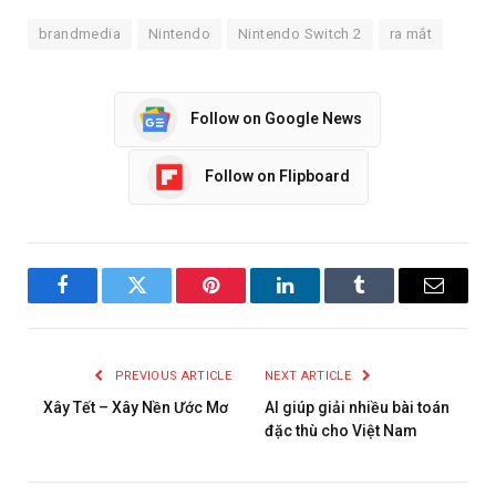
brandmedia
Nintendo
Nintendo Switch 2
ra mắt
Follow on Google News
Follow on Flipboard
Facebook
Twitter
Pinterest
LinkedIn
Tumblr
Email
PREVIOUS ARTICLE
NEXT ARTICLE
Xây Tết – Xây Nền Ước Mơ
AI giúp giải nhiều bài toán
đặc thù cho Việt Nam