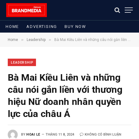
HOME
ADVERTISING
BUY NOW
»
»
Home
Leadership
Bà Mai Kiều Liên và những câu nói gắn liền với thương hiệu Nữ doanh nhân quyền lực của châu Á
LEADERSHIP
Bà Mai Kiều Liên và những
câu nói gắn liền với thương
hiệu Nữ doanh nhân quyền
lực của châu Á
BY
HOAI LE
THÁNG 11 8, 2024
KHÔNG CÓ BÌNH LUẬN