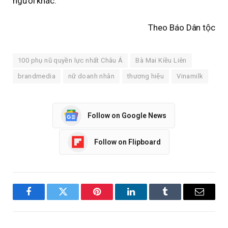
người khác.
Theo Báo Dân tộc
100 phụ nũ quyền lực nhất Châu Á
Bà Mai Kiều Liên
brandmedia
nữ doanh nhân
thương hiệu
Vinamilk
Follow on Google News
Follow on Flipboard
Facebook
Twitter
Pinterest
LinkedIn
Tumblr
Email