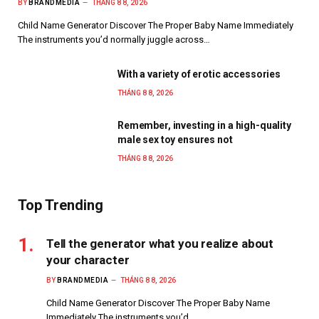
BY
BRANDMEDIA
THÁNG 8 8, 2026
Child Name Generator Discover The Proper Baby Name Immediately
The instruments you’d normally juggle across…
With a variety of erotic accessories
THÁNG 8 8, 2026
Remember, investing in a high-quality
male sex toy ensures not
THÁNG 8 8, 2026
Top Trending
Tell the generator what you realize about
your character
BY
BRANDMEDIA
THÁNG 8 8, 2026
Child Name Generator Discover The Proper Baby Name
Immediately The instruments you’d…