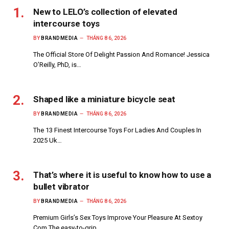
New to LELO’s collection of elevated
intercourse toys
BY
BRANDMEDIA
THÁNG 8 6, 2026
The Official Store Of Delight Passion And Romance! Jessica
O’Reilly, PhD, is…
Shaped like a miniature bicycle seat
BY
BRANDMEDIA
THÁNG 8 6, 2026
The 13 Finest Intercourse Toys For Ladies And Couples In
2025 Uk…
That’s where it is useful to know how to use a
bullet vibrator
BY
BRANDMEDIA
THÁNG 8 6, 2026
Premium Girls’s Sex Toys Improve Your Pleasure At Sextoy
Com The easy-to-grip…