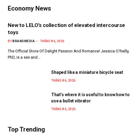
Economy News
New to LELO’s collection of elevated intercourse
toys
BY
BRANDMEDIA
THÁNG 8 6, 2026
The Official Store Of Delight Passion And Romance! Jessica O’Reilly,
PhD, is a sex and…
Shaped like a miniature bicycle seat
THÁNG 8 6, 2026
That’s where it is useful to know how to
use a bullet vibrator
THÁNG 8 6, 2026
Top Trending