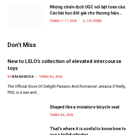
Những chiến dịch UGC nổi bật toàn cầu:
Các bài học đắt giá cho thương hiệu
năm 2025
THÁNG 11 17, 2025
105
VIEWS
Don't Miss
New to LELO’s collection of elevated intercourse
toys
BY
BRANDMEDIA
THÁNG 8 6, 2026
The Official Store Of Delight Passion And Romance! Jessica O’Reilly,
PhD, is a sex and…
Shaped like a miniature bicycle seat
THÁNG 8 6, 2026
That’s where it is useful to know how to
use a bullet vibrator