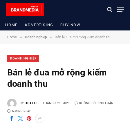
HOME
ADVERTISING
BUY NOW
»
»
Home
Doanh nghiệp
Bán lẻ đua mở rộng kiếm doanh thu
DOANH NGHIỆP
Bán lẻ đua mở rộng kiếm
doanh thu
BY
HOAI LE
THÁNG 3 21, 2025
KHÔNG CÓ BÌNH LUẬN
6 MINS READ