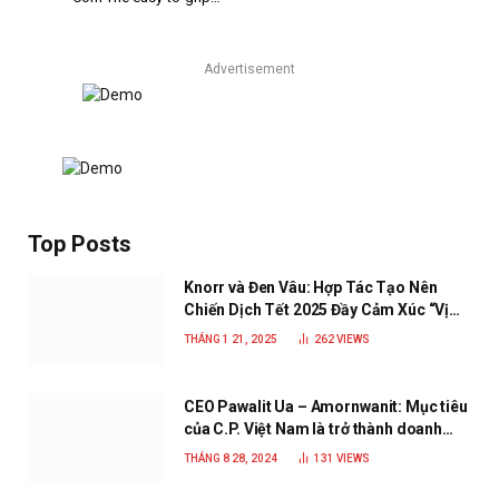
Advertisement
Top Posts
Knorr và Đen Vâu: Hợp Tác Tạo Nên
Chiến Dịch Tết 2025 Đầy Cảm Xúc “Vị
Nhà”
THÁNG 1 21, 2025
262
VIEWS
CEO Pawalit Ua – Amornwanit: Mục tiêu
của C.P. Việt Nam là trở thành doanh
nghiệp xanh, phát triển bền vững
THÁNG 8 28, 2024
131
VIEWS