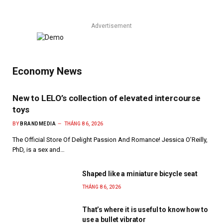
Advertisement
Economy News
New to LELO’s collection of elevated intercourse
toys
BY
BRANDMEDIA
THÁNG 8 6, 2026
The Official Store Of Delight Passion And Romance! Jessica O’Reilly,
PhD, is a sex and…
Shaped like a miniature bicycle seat
THÁNG 8 6, 2026
That’s where it is useful to know how to
use a bullet vibrator