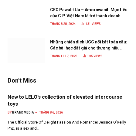
CEO Pawalit Ua – Amornwanit: Mục tiêu
của C.P. Việt Nam là trở thành doanh
nghiệp xanh, phát triển bền vững
THÁNG 8 28, 2024
131
VIEWS
Những chiến dịch UGC nổi bật toàn cầu:
Các bài học đắt giá cho thương hiệu
năm 2025
THÁNG 11 17, 2025
105
VIEWS
Don't Miss
New to LELO’s collection of elevated intercourse
toys
BY
BRANDMEDIA
THÁNG 8 6, 2026
The Official Store Of Delight Passion And Romance! Jessica O’Reilly,
PhD, is a sex and…