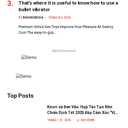
That’s where it is useful to know how to use a
bullet vibrator
BY
BRANDMEDIA
THÁNG 8 6, 2026
Premium Girls’s Sex Toys Improve Your Pleasure At Sextoy
Com The easy-to-grip…
Advertisement
Top Posts
Knorr và Đen Vâu: Hợp Tác Tạo Nên
Chiến Dịch Tết 2025 Đầy Cảm Xúc “Vị
Nhà”
THÁNG 1 21, 2025
263
VIEWS