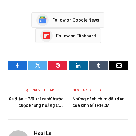
Follow on Google News
Follow on Flipboard
Facebook
Twitter
Pinterest
LinkedIn
Tumblr
Email
PREVIOUS ARTICLE
NEXT ARTICLE
Xe điện – ‘Vũ khí xanh’ trước
Những cánh chim đầu đàn
cuộc khủng hoảng CO₂
của kinh tế TP.HCM
Hoai Le