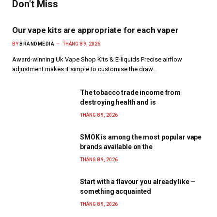
Don't Miss
Our vape kits are appropriate for each vaper
BY
BRANDMEDIA
THÁNG 8 9, 2026
Award-winning Uk Vape Shop Kits & E-liquids Precise airflow
adjustment makes it simple to customise the draw…
The tobacco trade income from
destroying health and is
THÁNG 8 9, 2026
SMOK is among the most popular vape
brands available on the
THÁNG 8 9, 2026
Start with a flavour you already like –
something acquainted
THÁNG 8 9, 2026