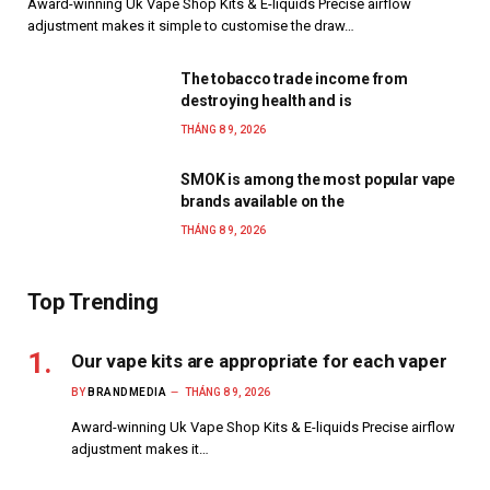
Award-winning Uk Vape Shop Kits & E-liquids Precise airflow
adjustment makes it simple to customise the draw…
The tobacco trade income from
destroying health and is
THÁNG 8 9, 2026
SMOK is among the most popular vape
brands available on the
THÁNG 8 9, 2026
Top Trending
Our vape kits are appropriate for each vaper
BY
BRANDMEDIA
THÁNG 8 9, 2026
Award-winning Uk Vape Shop Kits & E-liquids Precise airflow
adjustment makes it…