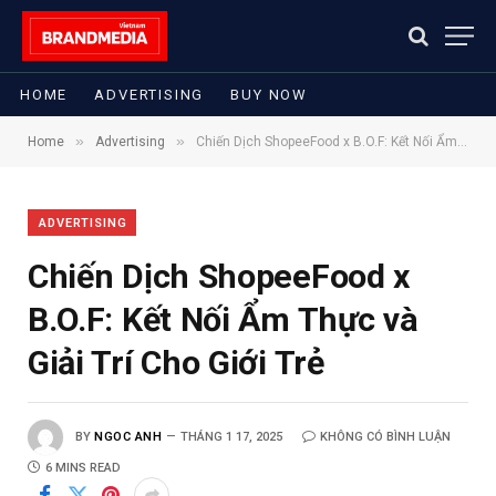
HOME
ADVERTISING
BUY NOW
»
»
Home
Advertising
Chiến Dịch ShopeeFood x B.O.F: Kết Nối Ẩm Thực và Giải Trí Cho Giới Trẻ
ADVERTISING
Chiến Dịch ShopeeFood x
B.O.F: Kết Nối Ẩm Thực và
Giải Trí Cho Giới Trẻ
BY
NGOC ANH
THÁNG 1 17, 2025
KHÔNG CÓ BÌNH LUẬN
6 MINS READ