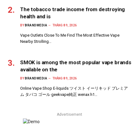
The tobacco trade income from destroying
health and is
BY
BRANDMEDIA
THÁNG 8 9, 2026
Vape Outlets Close To Me Find The Most Effective Vape
Nearby Strolling…
SMOK is among the most popular vape brands
available on the
BY
BRANDMEDIA
THÁNG 8 9, 2026
Online Vape Shop E-liquids ツイスト イーリキッド プレミア
ム タバコ ゴール geekvape純正 wenax h1…
Advertisement