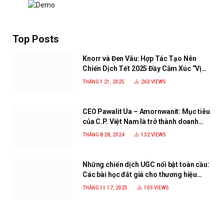
Top Posts
Knorr và Đen Vâu: Hợp Tác Tạo Nên
Chiến Dịch Tết 2025 Đầy Cảm Xúc “Vị
Nhà”
THÁNG 1 21, 2025
263
VIEWS
CEO Pawalit Ua – Amornwanit: Mục tiêu
của C.P. Việt Nam là trở thành doanh
nghiệp xanh, phát triển bền vững
THÁNG 8 28, 2024
132
VIEWS
Những chiến dịch UGC nổi bật toàn cầu:
Các bài học đắt giá cho thương hiệu
năm 2025
THÁNG 11 17, 2025
105
VIEWS