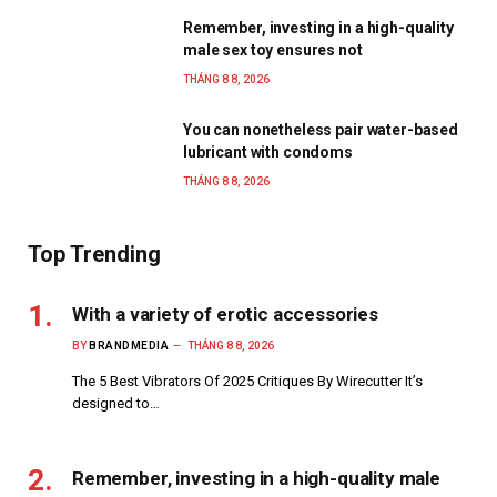
Remember, investing in a high-quality
male sex toy ensures not
THÁNG 8 8, 2026
You can nonetheless pair water-based
lubricant with condoms
THÁNG 8 8, 2026
Top Trending
With a variety of erotic accessories
BY
BRANDMEDIA
THÁNG 8 8, 2026
The 5 Best Vibrators Of 2025 Critiques By Wirecutter It’s
designed to…
Remember, investing in a high-quality male