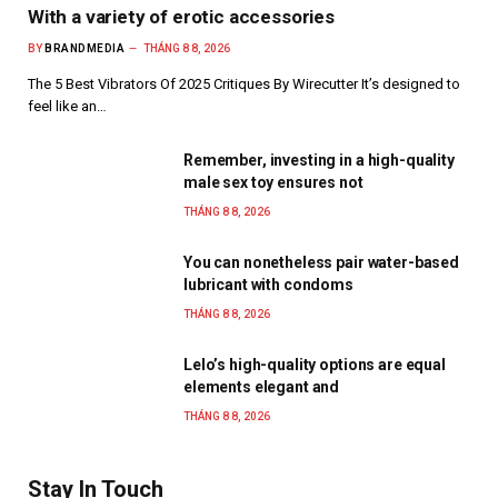
With a variety of erotic accessories
BY
BRANDMEDIA
THÁNG 8 8, 2026
The 5 Best Vibrators Of 2025 Critiques By Wirecutter It’s designed to
feel like an…
Remember, investing in a high-quality
male sex toy ensures not
THÁNG 8 8, 2026
You can nonetheless pair water-based
lubricant with condoms
THÁNG 8 8, 2026
Lelo’s high-quality options are equal
elements elegant and
THÁNG 8 8, 2026
Stay In Touch