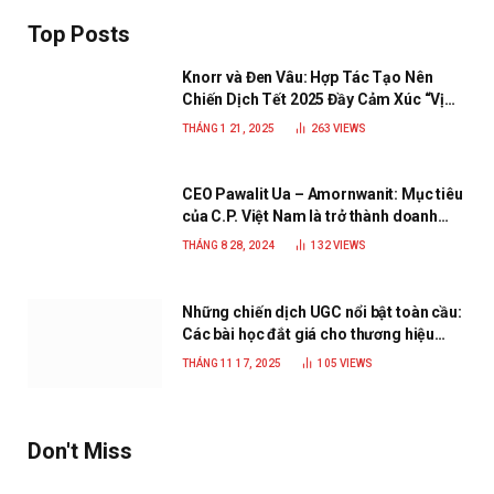
Top Posts
Knorr và Đen Vâu: Hợp Tác Tạo Nên
Chiến Dịch Tết 2025 Đầy Cảm Xúc “Vị
Nhà”
THÁNG 1 21, 2025
263
VIEWS
CEO Pawalit Ua – Amornwanit: Mục tiêu
của C.P. Việt Nam là trở thành doanh
nghiệp xanh, phát triển bền vững
THÁNG 8 28, 2024
132
VIEWS
Những chiến dịch UGC nổi bật toàn cầu:
Các bài học đắt giá cho thương hiệu
năm 2025
THÁNG 11 17, 2025
105
VIEWS
Don't Miss