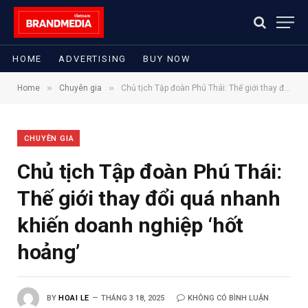
HOME
ADVERTISING
BUY NOW
»
»
Home
Chuyên gia
Chủ tịch Tập đoàn Phú Thái: Thế giới thay đổi quá nhanh khiến doanh nghiệp ‘hốt hoảng’
CHUYÊN GIA
Chủ tịch Tập đoàn Phú Thái:
Thế giới thay đổi quá nhanh
khiến doanh nghiệp ‘hốt
hoảng’
BY
HOAI LE
THÁNG 3 18, 2025
KHÔNG CÓ BÌNH LUẬN