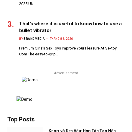
2025 Uk…
That’s where it is useful to know how to use a
bullet vibrator
BY
BRANDMEDIA
THÁNG 8 6, 2026
Premium Girls’s Sex Toys Improve Your Pleasure At Sextoy
Com The easy-to-grip…
Advertisement
Top Posts
Knorr và Đen Vâu: Hợp Tác Tạo Nên