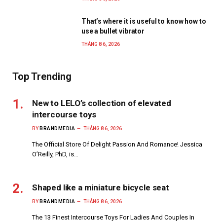
That’s where it is useful to know how to
use a bullet vibrator
THÁNG 8 6, 2026
Top Trending
New to LELO’s collection of elevated
intercourse toys
BY
BRANDMEDIA
THÁNG 8 6, 2026
The Official Store Of Delight Passion And Romance! Jessica
O’Reilly, PhD, is…
Shaped like a miniature bicycle seat
BY
BRANDMEDIA
THÁNG 8 6, 2026
The 13 Finest Intercourse Toys For Ladies And Couples In