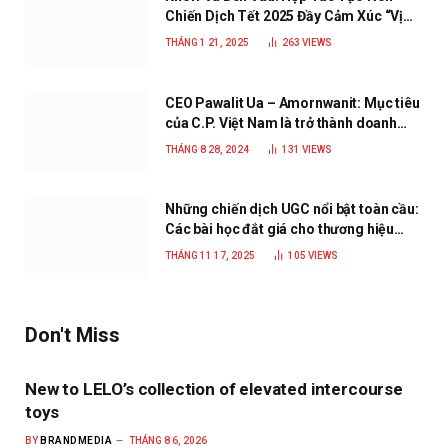
Chiến Dịch Tết 2025 Đầy Cảm Xúc “Vị
Nhà”
THÁNG 1 21, 2025
263
VIEWS
CEO Pawalit Ua – Amornwanit: Mục tiêu
của C.P. Việt Nam là trở thành doanh
nghiệp xanh, phát triển bền vững
THÁNG 8 28, 2024
131
VIEWS
Những chiến dịch UGC nổi bật toàn cầu:
Các bài học đắt giá cho thương hiệu
năm 2025
THÁNG 11 17, 2025
105
VIEWS
Don't Miss
New to LELO’s collection of elevated intercourse
toys
BY
BRANDMEDIA
THÁNG 8 6, 2026