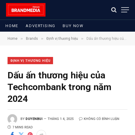
HOME
ADVERTISING
BUY NOW
»
»
»
Home
Brands
Định vị thương hiệu
Dấu ấn thương hiệu của Techcombank trong năm 2024
ĐỊNH VỊ THƯƠNG HIỆU
Dấu ấn thương hiệu của
Techcombank trong năm
2024
BY
DUYENBUI
THÁNG 1 4, 2025
KHÔNG CÓ BÌNH LUẬN
7 MINS READ