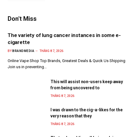
Don't Miss
The variety of lung cancer instances in some e-
cigarette
BY
BRANDMEDIA
THÁNG 8 7, 2026
Online Vape Shop Top Brands, Greatest Deals & Quick Us Shipping
Join us in preventing…
This will assist non-users keep away
from being uncovered to
THÁNG 8 7, 2026
I was drawn to the cig-a-likes for the
very reason that they
THÁNG 8 7, 2026