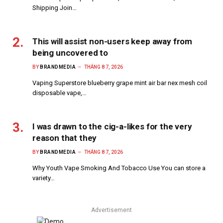
Shipping Join…
This will assist non-users keep away from
being uncovered to
BY
BRANDMEDIA
THÁNG 8 7, 2026
Vaping Superstore blueberry grape mint air bar nex mesh coil
disposable vape,…
I was drawn to the cig-a-likes for the very
reason that they
BY
BRANDMEDIA
THÁNG 8 7, 2026
Why Youth Vape Smoking And Tobacco Use You can store a
variety…
Advertisement