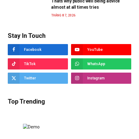
Thats why public well being advice
almost at all times tries
THÁNG 8 7, 2026
Stay In Touch
Facebook
YouTube
TikTok
WhatsApp
Twitter
Instagram
Top Trending