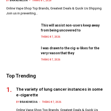
BY
BRANDMEDIA
THÁNG 8 7, 2026
Online Vape Shop Top Brands, Greatest Deals & Quick Us Shipping
Join us in preventing…
This will assist non-users keep away
from being uncovered to
THÁNG 8 7, 2026
I was drawn to the cig-a-likes for the
very reason that they
THÁNG 8 7, 2026
Top Trending
The variety of lung cancer instances in some
e-cigarette
BY
BRANDMEDIA
THÁNG 8 7, 2026
Online Vape Shop Top Brands, Greatest Deals & Quick Us