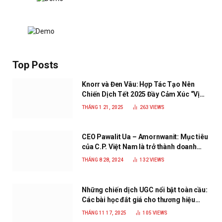
Top Posts
Knorr và Đen Vâu: Hợp Tác Tạo Nên
Chiến Dịch Tết 2025 Đầy Cảm Xúc “Vị
Nhà”
THÁNG 1 21, 2025
263
VIEWS
CEO Pawalit Ua – Amornwanit: Mục tiêu
của C.P. Việt Nam là trở thành doanh
nghiệp xanh, phát triển bền vững
THÁNG 8 28, 2024
132
VIEWS
Những chiến dịch UGC nổi bật toàn cầu:
Các bài học đắt giá cho thương hiệu
năm 2025
THÁNG 11 17, 2025
105
VIEWS