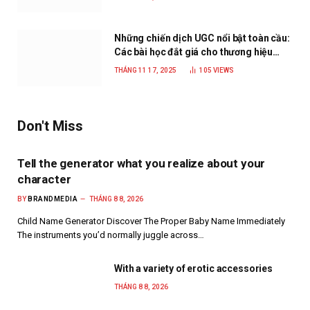
Những chiến dịch UGC nổi bật toàn cầu:
Các bài học đắt giá cho thương hiệu
năm 2025
THÁNG 11 17, 2025
105
VIEWS
Don't Miss
Tell the generator what you realize about your
character
BY
BRANDMEDIA
THÁNG 8 8, 2026
Child Name Generator Discover The Proper Baby Name Immediately
The instruments you’d normally juggle across…
With a variety of erotic accessories
THÁNG 8 8, 2026