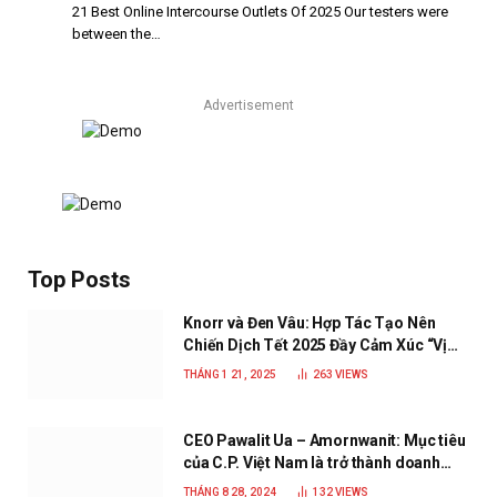
21 Best Online Intercourse Outlets Of 2025 Our testers were
between the…
Advertisement
Top Posts
Knorr và Đen Vâu: Hợp Tác Tạo Nên
Chiến Dịch Tết 2025 Đầy Cảm Xúc “Vị
Nhà”
THÁNG 1 21, 2025
263
VIEWS
CEO Pawalit Ua – Amornwanit: Mục tiêu
của C.P. Việt Nam là trở thành doanh
nghiệp xanh, phát triển bền vững
THÁNG 8 28, 2024
132
VIEWS