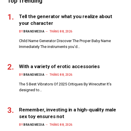
Top Trending
Tell the generator what you realize about
your character
BY
BRANDMEDIA
THÁNG 8 8, 2026
Child Name Generator Discover The Proper Baby Name
Immediately The instruments you’d…
With a variety of erotic accessories
BY
BRANDMEDIA
THÁNG 8 8, 2026
The 5 Best Vibrators Of 2025 Critiques By Wirecutter It’s
designed to…
Remember, investing in a high-quality male
sex toy ensures not
BY
BRANDMEDIA
THÁNG 8 8, 2026