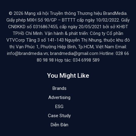
2024
KHÔNG CÓ BÌNH LUẬN
6 MINS READ
Trong quản trị doanh nghiệp, bên cạnh việc kiên
định với tầm nhìn và sứ mệnh, doanh nghiệp cũng
phải luôn đổi mới, tái cấu trúc phù hợp để thích
nghi với môi trường kinh doanh thay đổi liên tục.