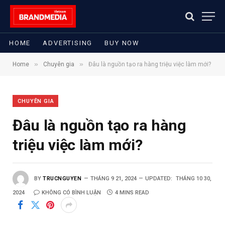
HOME
ADVERTISING
BUY NOW
»
»
Home
Chuyên gia
Đâu là nguồn tạo ra hàng triệu việc làm mới?
CHUYÊN GIA
Đâu là nguồn tạo ra hàng
triệu việc làm mới?
BY
TRUCNGUYEN
THÁNG 9 21, 2024
UPDATED:
THÁNG 10 30,
2024
KHÔNG CÓ BÌNH LUẬN
4 MINS READ