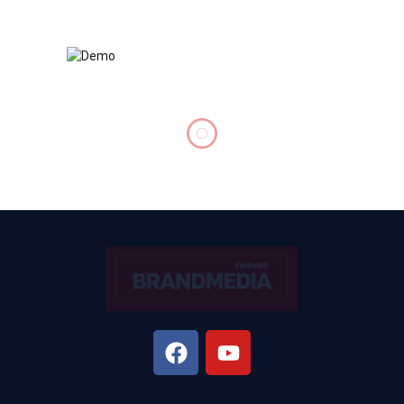
LEADERSHIP
Doanh nhân Phạm Sơn
Tùng: Quản trị doanh nghiệp
đa ngành cần tư duy tăng
trưởng
BY
DUYENBUI
THÁNG 9 20, 2024
UPDATED:
THÁNG 10 30,