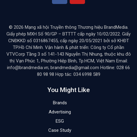
Với Nghị quyết mới được Quốc hội thông qua, nhiều
nhóm mặt hàng sẽ được giảm 2% thuế giá trị gia
tăng (VAT) đến hết năm 2026.
Sáng 17/6, với 452/453 đại biểu có mặt tham gia