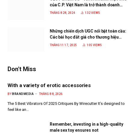
của C.P. Việt Nam là trở thành doanh
nghiệp xanh, phát triển bền vững
THÁNG 8 28, 2024
132
VIEWS
Những chiến dịch UGC nổi bật toàn cầu:
Các bài học đắt giá cho thương hiệu
năm 2025
THÁNG 11 17, 2025
105
VIEWS
Don't Miss
With a variety of erotic accessories
BY
BRANDMEDIA
THÁNG 8 8, 2026
The 5 Best Vibrators Of 2025 Critiques By Wirecutter It’s designed to
feel like an…
Remember, investing in a high-quality
male sex toy ensures not