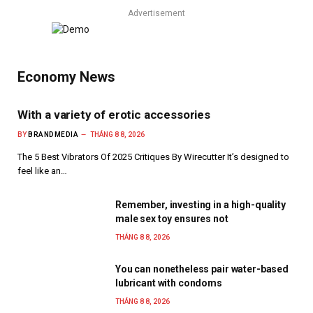
Advertisement
Economy News
With a variety of erotic accessories
BY
BRANDMEDIA
THÁNG 8 8, 2026
The 5 Best Vibrators Of 2025 Critiques By Wirecutter It’s designed to
feel like an…
Remember, investing in a high-quality
male sex toy ensures not
THÁNG 8 8, 2026
You can nonetheless pair water-based
lubricant with condoms
THÁNG 8 8, 2026