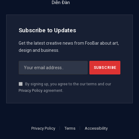
biểu quyết tán thành, Quốc hội đã biểu quyết thông
qua Nghị quyết của Quốc hội về giảm thuế VAT.
Theo Nghị quyết mới được thông qua, Quốc hội quyết
nghị giảm 2% thuế suất thuế VAT áp dụng đối với các
nhóm hàng hóa, dịch vụ quy định tại khoản 3 Điều 9
Luật Thuế giá trị gia tăng số 48 (còn 8%).
Các nhóm hàng hóa, dịch vụ không nằm trong diện
được giảm thuế bao gồm: viễn thông, hoạt động tài
chính, ngân hàng, chứng khoán, bảo hiểm, kinh doanh
bất động sản, sản phẩm kim loại, sản phẩm khai
khoáng (trừ than), sản phẩm hàng hóa và dịch vụ chịu
thuế tiêu thụ đặc biệt (trừ xăng). Nghị quyết có hiệu
lực thi hành từ ngày 1/7 đến hết ngày 31/12/2026.