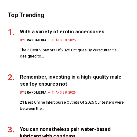
Top Trending
With a variety of erotic accessories
BY
BRANDMEDIA
THÁNG 8 8, 2026
The 5 Best Vibrators Of 2025 Critiques By Wirecutter It’s
designed to…
Remember, investing in a high-quality male
sex toy ensures not
BY
BRANDMEDIA
THÁNG 8 8, 2026
21 Best Online Intercourse Outlets Of 2025 Our testers were
between the…
You can nonetheless pair water-based
lubricant with condoms