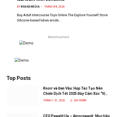
BY
BRANDMEDIA
THÁNG 8 8, 2026
Buy Adult Intercourse Toys Online The Explore Yourself Store
Silicone-based lubes erode…
Advertisement
Top Posts
Knorr và Đen Vâu: Hợp Tác Tạo Nên
Chiến Dịch Tết 2025 Đầy Cảm Xúc “Vị
Nhà”
THÁNG 1 21, 2025
263
VIEWS
CEO Pawalit Ua – Amornwanit: Mục tiêu