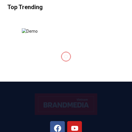
Top Trending
DIỄN ĐÀN
Chốt giảm 2% thuế VAT đến
hết năm 2026
BY
HOAI LE
THÁNG 6 17, 2025
KHÔNG CÓ BÌNH LUẬN
5 MINS READ