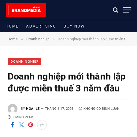
HOME
ADVERTISING
BUY NOW
»
»
Home
Doanh nghiệp
Doanh nghiệp mới thành lập được miễn thuế 3 năm đầu
DOANH NGHIỆP
Doanh nghiệp mới thành lập
được miễn thuế 3 năm đầu
BY
HOAI LE
THÁNG 6 17, 2025
KHÔNG CÓ BÌNH LUẬN
9 MINS READ