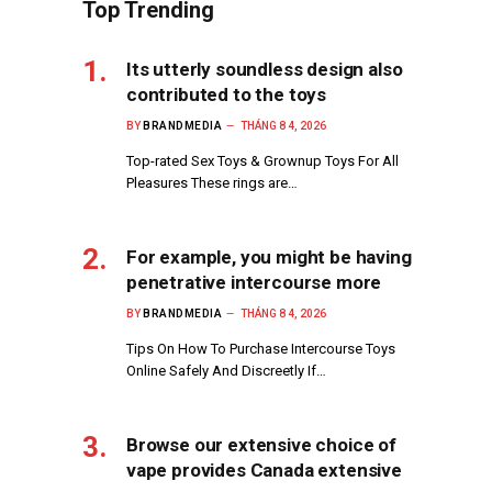
Top Trending
Its utterly soundless design also
contributed to the toys
BY
BRANDMEDIA
THÁNG 8 4, 2026
Top-rated Sex Toys & Grownup Toys For All
Pleasures These rings are…
For example, you might be having
penetrative intercourse more
BY
BRANDMEDIA
THÁNG 8 4, 2026
Tips On How To Purchase Intercourse Toys
Online Safely And Discreetly If…
Browse our extensive choice of
vape provides Canada extensive