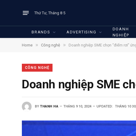
Thứ Tư, Tháng 8 5
DOANH
BRANDS
ADVERTISING
NGHIỆP
»
»
Home
Công nghệ
Doanh nghiệp SME chọn “điểm rơi” ứng
CÔNG NGHỆ
Doanh nghiệp SME chọ
BY
THANH HA
THÁNG 9 10, 2024
UPDATED:
THÁNG 10 30