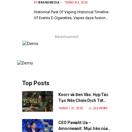
BY
BRANDMEDIA
THÁNG 8 4, 2026
Historical Past Of Vaping Historical Timeline
Of Events E-Cigarettes, Vapes daze fusion…
Advertisement
Top Posts
Knorr và Đen Vâu: Hợp Tác
Tạo Nên Chiến Dịch Tết
2025 Đầy Cảm Xúc “Vị Nhà”
THÁNG 1 21, 2025
262
VIEWS
CEO Pawalit Ua –
Amornwanit: Mục tiêu của