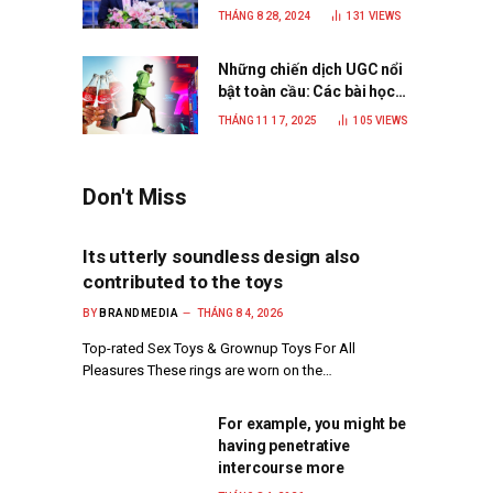
C.P. Việt Nam là trở thành
THÁNG 8 28, 2024
131
VIEWS
doanh nghiệp xanh, phát
triển bền vững
Những chiến dịch UGC nổi
bật toàn cầu: Các bài học
đắt giá cho thương hiệu
THÁNG 11 17, 2025
105
VIEWS
năm 2025
Don't Miss
Its utterly soundless design also
contributed to the toys
BY
BRANDMEDIA
THÁNG 8 4, 2026
Top-rated Sex Toys & Grownup Toys For All
Pleasures These rings are worn on the…
For example, you might be
having penetrative
intercourse more