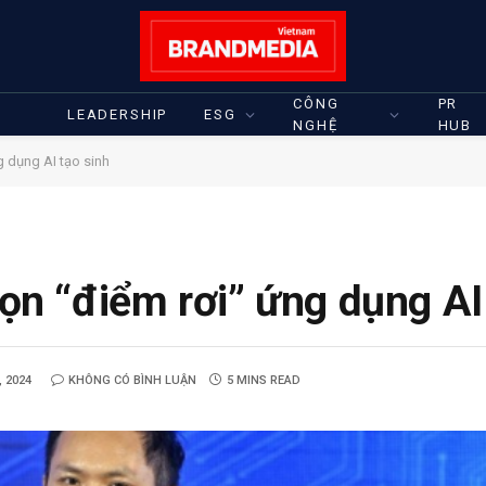
CÔNG
PR
LEADERSHIP
ESG
NGHỆ
HUB
 dụng AI tạo sinh
n “điểm rơi” ứng dụng AI 
, 2024
KHÔNG CÓ BÌNH LUẬN
5 MINS READ