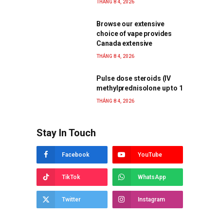
THÁNG 8 4, 2026
Browse our extensive
choice of vape provides
Canada extensive
THÁNG 8 4, 2026
Pulse dose steroids (IV
methylprednisolone up to 1
THÁNG 8 4, 2026
Stay In Touch
Facebook
YouTube
TikTok
WhatsApp
Twitter
Instagram