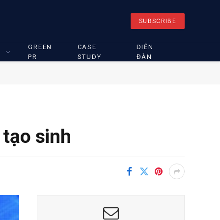
SUBSCRIBE
GREEN
CASE
DIỄN
PR
STUDY
ĐÀN
tạo sinh