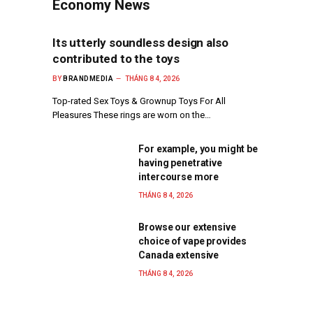
Economy News
Its utterly soundless design also
contributed to the toys
BY
BRANDMEDIA
THÁNG 8 4, 2026
Top-rated Sex Toys & Grownup Toys For All
Pleasures These rings are worn on the…
For example, you might be
having penetrative
intercourse more
THÁNG 8 4, 2026
Browse our extensive
choice of vape provides
Canada extensive
THÁNG 8 4, 2026