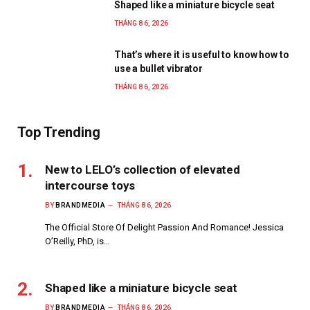
Shaped like a miniature bicycle seat
THÁNG 8 6, 2026
That’s where it is useful to know how to
use a bullet vibrator
THÁNG 8 6, 2026
Top Trending
New to LELO’s collection of elevated
intercourse toys
BY
BRANDMEDIA
THÁNG 8 6, 2026
The Official Store Of Delight Passion And Romance! Jessica
O’Reilly, PhD, is…
Shaped like a miniature bicycle seat
BY
BRANDMEDIA
THÁNG 8 6, 2026