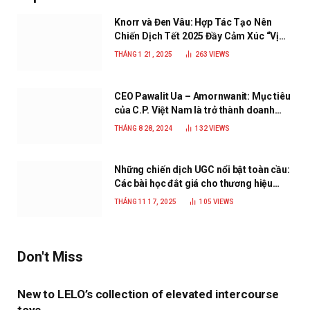
Knorr và Đen Vâu: Hợp Tác Tạo Nên
Chiến Dịch Tết 2025 Đầy Cảm Xúc “Vị
Nhà”
THÁNG 1 21, 2025
263
VIEWS
CEO Pawalit Ua – Amornwanit: Mục tiêu
của C.P. Việt Nam là trở thành doanh
nghiệp xanh, phát triển bền vững
THÁNG 8 28, 2024
132
VIEWS
Những chiến dịch UGC nổi bật toàn cầu:
Các bài học đắt giá cho thương hiệu
năm 2025
THÁNG 11 17, 2025
105
VIEWS
Don't Miss
New to LELO’s collection of elevated intercourse