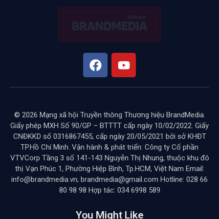
với các đối tác thế giới trong
lĩnh vực bán dẫn và AI
BY
NGOC
THÁNG 2 25, 2025
KHÔNG CÓ BÌNH LUẬN
8 MINS READ