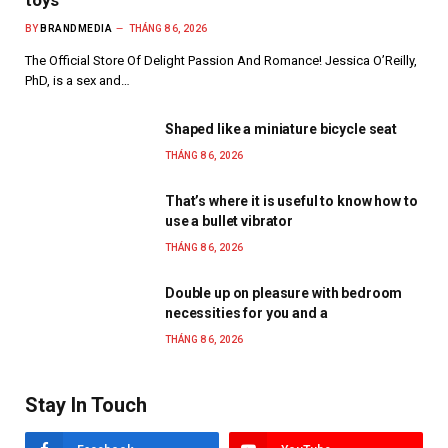
toys
BY
BRANDMEDIA
THÁNG 8 6, 2026
The Official Store Of Delight Passion And Romance! Jessica O’Reilly,
PhD, is a sex and…
Shaped like a miniature bicycle seat
THÁNG 8 6, 2026
That’s where it is useful to know how to
use a bullet vibrator
THÁNG 8 6, 2026
Double up on pleasure with bedroom
necessities for you and a
THÁNG 8 6, 2026
Stay In Touch