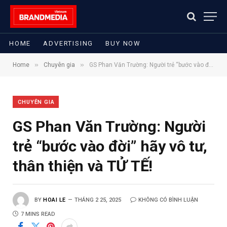
HOME
ADVERTISING
BUY NOW
»
»
Home
Chuyên gia
GS Phan Văn Trường: Người trẻ “bước vào đời” hãy vô tư, thân thiện và TỬ TẾ!
CHUYÊN GIA
GS Phan Văn Trường: Người
trẻ “bước vào đời” hãy vô tư,
thân thiện và TỬ TẾ!
BY
HOAI LE
THÁNG 2 25, 2025
KHÔNG CÓ BÌNH LUẬN
7 MINS READ