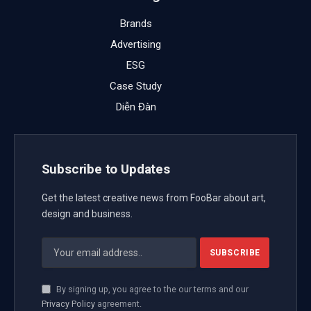
AISC 2025 là cơ hội để tổ chức các cuộc đối thoại
liên quan đến chiến lược, định hướng về chính sách
phát triển bán dẫn, AI, khoa học công nghệ, đổi mới
sáng tạo tại Việt Nam.
Hơn 1.000 lãnh đạo, chuyên gia công nghệ hàng đầu
thế giới sẽ tham dự AISC 2025
Chiều 24/2/2025, Trung tâm Đổi mới sáng tạo Quốc
gia (NIC) đã tổ chức họp báo công bố Hội nghị quốc
tế về “Trí tuệ nhân tạo và Bán dẫn 2025” (AISC 2025)
với chủ đề: “Kiến tạo tương lai: kết nối AI và công
nghệ bán dẫn toàn cầu”. Hội nghị sẽ chính thức diễn
ra từ ngày 12/3 – 16/3/2025 tại Hà Nội và Đà Nẵng.